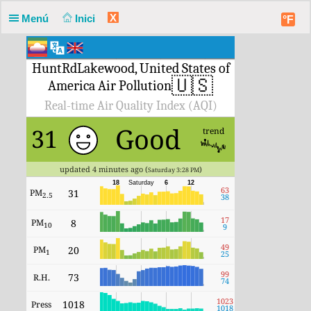
X
Menú
Inici
°F