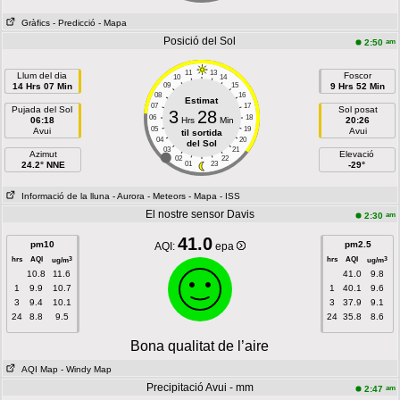
Gràfics
- Predicció
- Mapa
Posició del Sol
am
2:50
11
13
Llum del dia
Foscor
10
14
14 Hrs 07 Min
09
15
9 Hrs 52 Min
08
16
Estimat
07
17
Pujada del Sol
Sol posat
3
28
06
18
06:18
Hrs
Min
20:26
05
19
Avui
Avui
til sortida
04
20
del Sol
03
21
Azimut
Elevació
02
22
24.2° NNE
01
23
-29°
Informació de la lluna
- Aurora
- Meteors
- Mapa
- ISS
El nostre sensor Davis
am
2:30
41.0
pm10
pm2.5
AQI:
epa
hrs
AQI
hrs
AQI
3
3
ug/m
ug/m
10.8
11.6
41.0
9.8
1
9.9
10.7
1
40.1
9.6
3
9.4
10.1
3
37.9
9.1
24
8.8
9.5
24
35.8
8.6
Bona qualitat de l’aire
AQI Map
- Windy Map
Precipitació Avui - mm
am
2:47