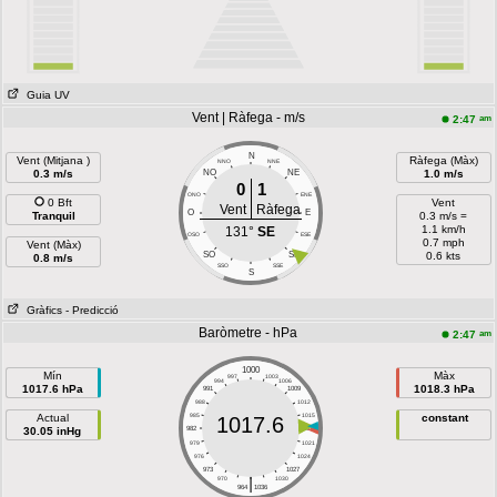
Guia UV
Vent | Ràfega - m/s
am
2:47
N
Vent (Mitjana )
Ràfega (Màx)
NNO
NNE
0.3 m/s
NO
NE
1.0 m/s
0
1
ONO
ENE
0 Bft
Vent
Vent
Ràfega
O
E
Tranquil
0.3 m/s =
1.1 km/h
131°
SE
OSO
ESE
0.7 mph
Vent (Màx)
SO
SE
0.6 kts
0.8 m/s
SSO
SSE
S
Gràfics
- Predicció
Baròmetre - hPa
am
2:47
1000
Mín
Màx
997
1003
994
1006
1017.6 hPa
1018.3 hPa
991
1009
988
1012
Actual
985
1015
constant
1017.6
30.05 inHg
982
1018
979
1021
976
1024
973
1027
|
970
1030
964
1036