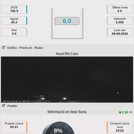
2026
Última hora
706.9
0.0
Agost
Valorar/h
0.0
45.2
0.000
Ahir
Last rain
0.0
08-08-2026
Gràfics
- Predicció
- Radar
Hunt Rd Cam
Ampliar
Informació en fase lluna
am
2:50
Pujada Lluna
Conjunt Lluna
03:21
Avui
8%
19:22