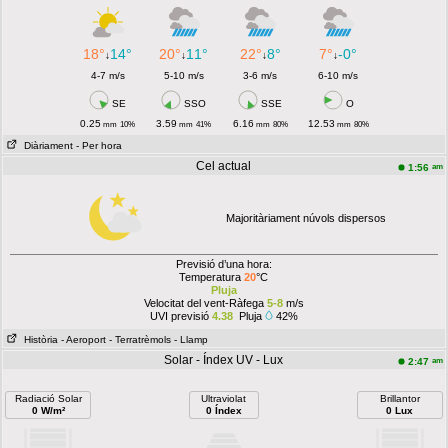
18°
14°
20°
11°
22°
8°
7°
-0°
↓
↓
↓
↓
4-7 m/s
5-10 m/s
3-6 m/s
6-10 m/s
SE
SSO
SSE
O
0.25
3.59
6.16
12.53
mm
10%
mm
41%
mm
80%
mm
80%
Diàriament
- Per hora
Cel actual
am
1:56
Majoritàriament núvols dispersos
Previsió d’una hora:
Temperatura
20
°C
Pluja
Velocitat del vent-Ràfega
5-8
m/s
UVI previsió
4.38
Pluja
42%
Història
- Aeroport
- Terratrèmols
- Llamp
Solar - Índex UV - Lux
am
2:47
Radiació Solar
Ultraviolat
Brillantor
0 W/m²
0 Índex
0 Lux