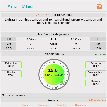
Menú
Inici
°F
02:50:27
Dill 10 Ago 2026
Light rain later this afternoon and from tonight until tomorrow afternoon and
breezy tomorrow afternoon.
Màx Vent | Ràfega - m/s
0.8
1
12:38 am
Avui
12:38 am
2.5
4.5
8
Agost
9
10.5
10.9
14 Abr
2026
14 Abr
Temperatura °C
am
2:47
10
9
11
Fahrenheit
Sensació
8
12
66.2°
19.0°
7
13
6
19.0°
14
5
15
Humitat
Bombeta hum.
↑
19.0°
↓
18.3°
4
16
97% ↑
18.7°
3
17
2
18
Rosada
1
19
18.5°
0
20
|
-1
21
-2
22
Gràfics
- Predicció
Predicció
Fora de línia
Dijous
Divendres
Dissabte
Diumenge