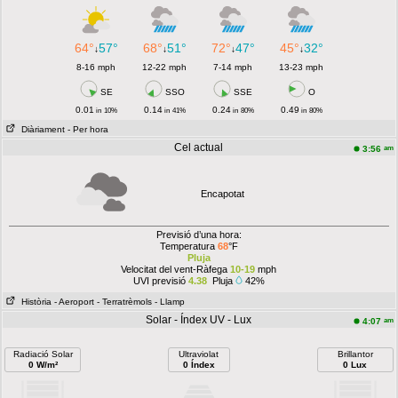
64°
57°
68°
51°
72°
47°
45°
32°
↓
↓
↓
↓
8-16 mph
12-22 mph
7-14 mph
13-23 mph
SE
SSO
SSE
O
0.01
0.14
0.24
0.49
in
10%
in
41%
in
80%
in
80%
Diàriament
- Per hora
Cel actual
am
3:56
Encapotat
Previsió d’una hora:
Temperatura
68
°F
Pluja
Velocitat del vent-Ràfega
10-19
mph
UVI previsió
4.38
Pluja
42%
Història
- Aeroport
- Terratrèmols
- Llamp
Solar - Índex UV - Lux
am
4:07
Radiació Solar
Ultraviolat
Brillantor
0 W/m²
0 Índex
0 Lux