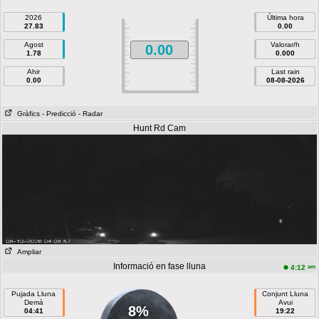
2026
Última hora
27.83
0.00
Agost
Valorar/h
0.00
1.78
0.000
Ahir
Last rain
0.00
08-08-2026
Gràfics
- Predicció
- Radar
Hunt Rd Cam
Ampliar
Informació en fase lluna
am
4:12
Pujada Lluna
Conjunt Lluna
Demà
Avui
8%
04:41
19:22