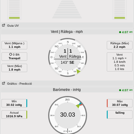
Guia UV
Vent | Ràfega - mph
am
4:07
N
Vent (Mitjana )
Ràfega (Màx)
NNO
NNE
1.1 mph
NO
NE
2.2 mph
1
1
ONO
ENE
0 Bft
Vent
Vent
Ràfega
O
E
Tranquil
1.1 mph =
1.8 km/h
143°
SE
OSO
ESE
0.5 m/s
Vent (Màx)
SO
SE
1.0 kts
1.8 mph
SSO
SSE
S
Gràfics
- Predicció
Baròmetre - inHg
am
4:07
29.5
Mín
Màx
30.02 inHg
30.07 inHg
29.0
30.0
Actual
falling
30.03
1016.9 hPa
28.5
30.5
28.0
31.0
|
27.5
31.5