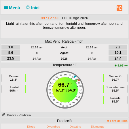
Menú
Inici
°C
04:12:41
Dill 10 Ago 2026
Light rain later this afternoon and from tonight until tomorrow afternoon and
breezy tomorrow afternoon.
Màx Vent | Ràfega - mph
1.8
2.2
12:38 am
Avui
12:38 am
5.6
10.1
8
Agost
9
23.5
24.4
14 Abr
2026
14 Abr
Temperatura °F
am
4:07
60
58
62
Celsius
Sensació
56
64
19.3°
66.7°
54
66
52
66.7°
68
50
70
Humitat
Bombeta hum.
↑
67.3°
↓
64.9°
48
72
96% ↑
65.5°
46
74
44
76
Rosada
42
78
65.5°
40
80
|
38
82
36
84
Gràfics
- Predicció
Predicció
Fora de línia
Dijous
Divendres
Dissabte
Diumenge