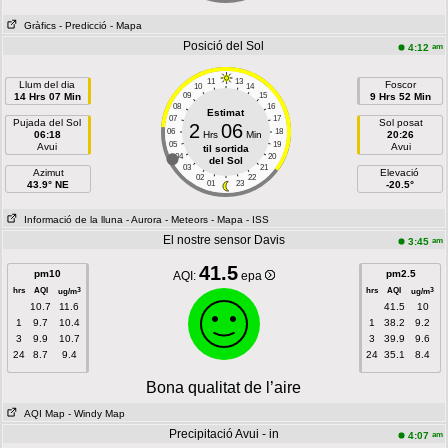
Gràfics
- Predicció
- Mapa
Posició del Sol
am
4:12
11
13
Llum del dia
Foscor
10
14
14 Hrs 07 Min
09
15
9 Hrs 52 Min
08
16
Estimat
07
17
Pujada del Sol
Sol posat
2
06
06
18
06:18
Hrs
Min
20:26
05
19
Avui
Avui
til sortida
04
20
del Sol
03
21
Azimut
Elevació
02
22
43.9° NE
01
23
-20.5°
Informació de la lluna
- Aurora
- Meteors
- Mapa
- ISS
El nostre sensor Davis
am
3:45
41.5
pm10
pm2.5
AQI:
epa
hrs
AQI
hrs
AQI
3
3
ug/m
ug/m
10.7
11.6
41.5
10
1
9.7
10.4
1
38.2
9.2
3
9.9
10.7
3
39.9
9.6
24
8.7
9.4
24
35.1
8.4
Bona qualitat de l’aire
AQI Map
- Windy Map
Precipitació Avui - in
am
4:07