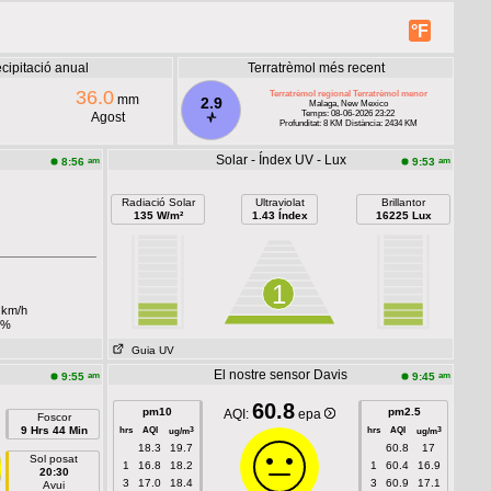
°F
cipitació anual
Terratrèmol més recent
36.0
Terratrèmol regional Terratrèmol menor
mm
2.9
Malaga, New Mexico
Temps: 08-06-2026 23:22
Agost
Profunditat: 8 KM Distància: 2434 KM
Solar - Índex UV - Lux
am
am
8:56
9:53
Radiació Solar
Ultraviolat
Brillantor
135 W/m²
1.43 Índex
16225 Lux
1
km/h
2%
Guia UV
El nostre sensor Davis
am
am
9:55
9:45
60.8
pm10
pm2.5
AQI:
epa
Foscor
9 Hrs 44 Min
hrs
AQI
hrs
AQI
3
3
ug/m
ug/m
18.3
19.7
60.8
17
Sol posat
1
16.8
18.2
1
60.4
16.9
20:30
3
17.0
18.4
3
60.9
17.1
Avui