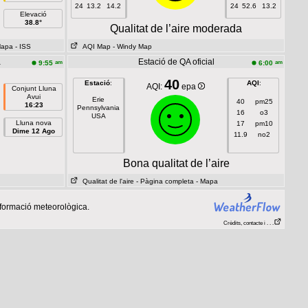
24
13.2
14.2
24
52.6
13.2
Elevació
38.8°
Qualitat de l’aire moderada
Mapa
- ISS
AQI Map
- Windy Map
a
Estació de QA oficial
am
am
9:55
6:00
40
Estació
:
AQI
:
AQI:
epa
Conjunt Lluna
Avui
Erie
40
pm25
16:23
Pennsylvania
16
o3
USA
Lluna nova
17
pm10
Dime 12 Ago
11.9
no2
Bona qualitat de l’aire
Qualitat de l'aire
- Pàgina completa
- Mapa
nformació meteorològica.
Crèdits, contacte i . . .