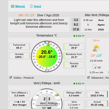
Menú
Inici
09:55:25
Màx Vent | Ràfega
Dive 7 Ago 2026
Light rain later this afternoon and from
3.2
9:38 am
Avui
tonight until tomorrow afternoon and breezy
8.2
5
Agost
tomorrow afternoon.
37.8
14 Abr
2026
Temperatura °C
am
9:53
Dijous
20
19
21
Fahrenheit
Sensació
18
22
69.1°
20.6°
17
23
16
20.6°
24
15
25
Humitat
Bombeta hum.
18°
14°
↓
↑
20.6°
↓
19.6°
14
26
100% ↑
21.0°
13
27
13-26 km/h
12
28
Rosada
11
29
20.6°
10
30
SE
|
9
31
8
32
0.25
mm
10%
Gràfics
- Predicció
Diàriament
- Pe
Vent | Ràfega - km/h
am
9:53
N
Vent (Mitjana )
Ràfega (Màx)
Mín
NNO
NNE
2.2 km/h
NO
NE
4.3 km/h
1022.0 hPa
2
3
ONO
ENE
1 Bft
Vent
Actual
Vent
Ràfega
O
E
Aire lleuger
2.2 km/h =
30.20 inHg
0.6 m/s
50°
NE
OSO
ESE