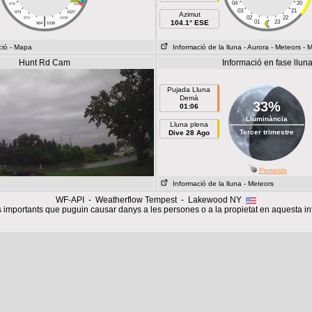
04
20
976
1024
03
21
973
1027
Azimut
|
02
22
970
1030
104.1° ESE
01
23
964
1036
ció
- Mapa
Informació de la lluna
- Aurora
- Meteors
- 
Hunt Rd Cam
Informació en fase llun
Pujada Lluna
Demà
33%
01:06
Lluminància
Lluna plena
Tercer trimestre
Dive 28 Ago
Perseids
Informació de la lluna
- Meteors
WF-API - Weatherflow Tempest - Lakewood NY
importants que puguin causar danys a les persones o a la propietat en aquesta i