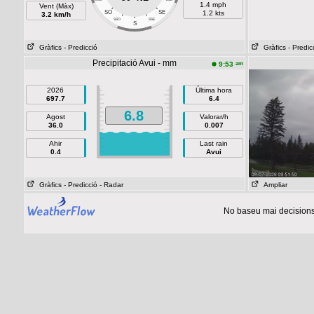
1.4 mph
Vent (Màx)
SO
SE
1.2 kts
3.2 km/h
SSO
SSE
S
Gràfics
- Predicció
Gràfics
- Predic
Precipitació Avui - mm
am
9:53
2026
Última hora
697.7
6.4
6.8
Agost
Valorar/h
36.0
0.007
Ahir
Last rain
0.4
Avui
Gràfics
- Predicció
- Radar
Ampliar
No baseu mai decisions 