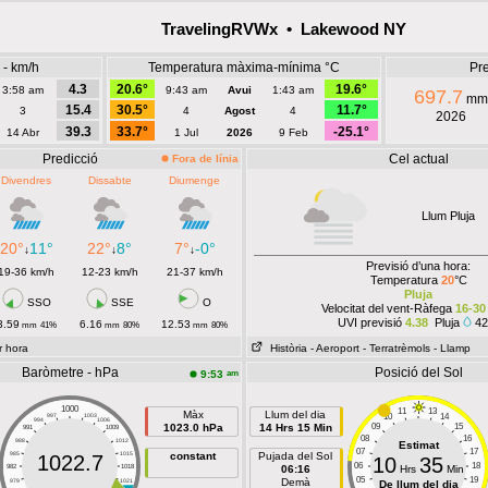
TravelingRVWx • Lakewood NY
 - km/h
Temperatura màxima-mínima °C
Pre
4.3
20.6°
19.6°
3:58 am
9:43 am
Avui
1:43 am
697.7
mm
15.4
30.5°
11.7°
3
4
Agost
4
2026
39.3
33.7°
-25.1°
14 Abr
1 Jul
2026
9 Feb
Predicció
Cel actual
Fora de línia
Divendres
Dissabte
Diumenge
Llum Pluja
20°
11°
22°
8°
7°
-0°
↓
↓
↓
Previsió d’una hora:
19-36 km/h
12-23 km/h
21-37 km/h
Temperatura
20
°C
Pluja
SSO
SSE
O
Velocitat del vent-Ràfega
16-30
UVI previsió
4.38
Pluja
4
3.59
6.16
12.53
mm
41%
mm
80%
mm
80%
r hora
Història
- Aeroport
- Terratrèmols
- Llamp
Baròmetre - hPa
Posició del Sol
am
9:53
1000
11
13
Màx
Llum del dia
10
14
997
1003
994
1006
1023.0 hPa
14 Hrs 15 Min
09
15
991
1009
08
16
988
1012
Estimat
07
17
985
1015
constant
Pujada del Sol
1022.7
10
35
06
18
982
1018
06:16
Hrs
Min
05
19
Demà
979
1021
De llum del dia