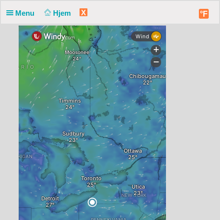
X
Menu
Hjem
°F