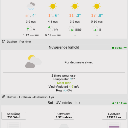
5°
-4°
-1°
-6°
11°
3°
17°
8°
↓
↓
↓
↓
3-6 m/s
4-8 m/s
3-5 m/s
5-10 m/s
V
NV
SSØ
S
1.27
0.51
-
-
mm
51%
mm
21%
Daglige
- Per. time
Nuværende forhold
am
10:56
For det meste skyet
1 times prognose:
Temperatur
8
°C
Mest klar
Vind-Vindstød
4-7
m/s
Regn
0%
Historie
- Lufthavn
- Jordskælv
- Lyn
Sol - UV-Indeks - Lux
am
11:17
Solstråling
Ultraviolet
Lysstyrke
730 W/m²
6.57 Indeks
87526 Lux