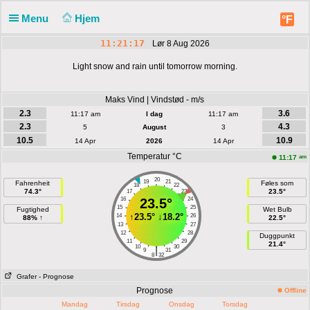
Menu
Hjem
°F
11:21:18
Lør 8 Aug 2026
Light snow and rain until tomorrow morning.
Maks Vind | Vindstød - m/s
2.3
3.6
11:17 am
I dag
11:17 am
2.3
4.3
5
August
3
10.5
10.9
14 Apr
2026
14 Apr
Temperatur °C
am
11:17
20
19
21
Fahrenheit
Føles som
18
22
74.3°
23.5°
17
23
16
23.5°
24
15
25
Fugtighed
Wet Bulb
↑
23.5°
↓
18.2°
14
26
88% ↑
22.5°
13
27
12
28
Duggpunkt
11
29
21.4°
10
30
|
9
31
8
32
Grafer
- Prognose
Prognose
Offline
Mandag
Tirsdag
Onsdag
Torsdag