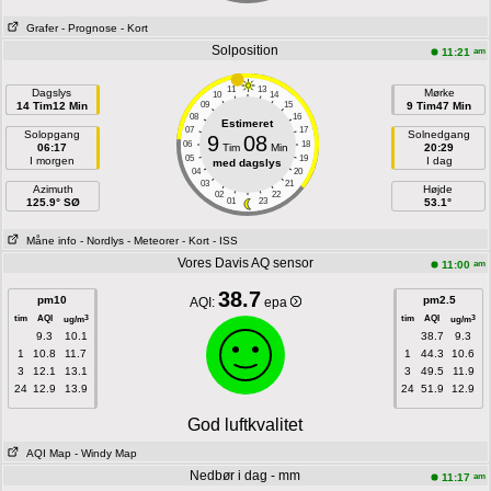
Grafer
- Prognose
- Kort
Solposition
am
11:21
11
13
Dagslys
Mørke
10
14
14 Tim12 Min
09
15
9 Tim47 Min
08
16
Estimeret
07
17
Solopgang
Solnedgang
9
08
06
18
06:17
Tim
Min
20:29
05
19
I morgen
I dag
med dagslys
04
20
03
21
Azimuth
Højde
02
22
125.9° SØ
01
23
53.1°
Måne info
- Nordlys
- Meteorer
- Kort
- ISS
Vores Davis AQ sensor
am
11:00
38.7
pm10
pm2.5
AQI:
epa
tim
AQI
tim
AQI
3
3
ug/m
ug/m
9.3
10.1
38.7
9.3
1
10.8
11.7
1
44.3
10.6
3
12.1
13.1
3
49.5
11.9
24
12.9
13.9
24
51.9
12.9
God luftkvalitet
AQI Map
- Windy Map
Nedbør i dag - mm
am
11:17