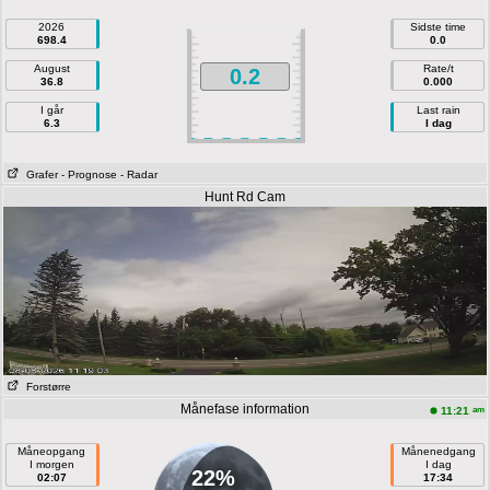
2026
Sidste time
698.4
0.0
August
Rate/t
0.2
36.8
0.000
I går
Last rain
6.3
I dag
Grafer
- Prognose
- Radar
Hunt Rd Cam
Forstørre
Månefase information
am
11:21
Måneopgang
Månenedgang
I morgen
I dag
22%
02:07
17:34