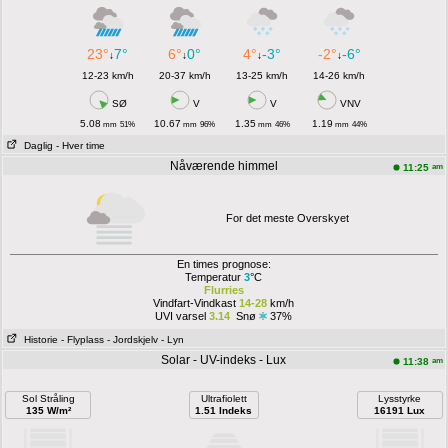
23°
7°
6°
0°
4°
-3°
-2°
-6°
↓
↓
↓
↓
12-23 km/h
20-37 km/h
13-25 km/h
14-26 km/h
SØ
V
V
VNV
5.08
10.67
1.35
1.19
mm
51%
mm
96%
mm
46%
mm
44%
Daglig
- Hver time
Nåværende himmel
am
11:25
For det meste Overskyet
En times prognose:
Temperatur
3
°C
Flurries
Vindfart-Vindkast
14-28
km/h
UVI varsel
3.14
Snø
37%
Historie
- Flyplass
- Jordskjelv
- Lyn
Solar - UV-indeks - Lux
am
11:38
Sol Stråling
Ultrafiolett
Lysstyrke
135 W/m²
1.51 Indeks
16191 Lux