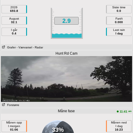
2026
Siste time
693.8
0.0
August
Fart/t
2.9
32.1
0.000
I går
Last rain
0.4
I dag
Grafer
- Værvarsel
- Radar
Hunt Rd Cam
Forstørre
Måne fase
am
11:41
Månen opp
Månen ned
I morgen
I dag
33%
01:06
16:23