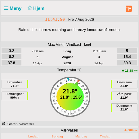
Meny
Hjem
°F
11:41:51
Fre 7 Aug 2026
Rain until tomorrow morning and breezy tomorrow afternoon.
Max Vind | Vindkast - km/t
3.2
5
9:38 am
I dag
11:18 am
8.2
15.4
5
August
3
37.8
39.3
14 Apr
2026
14 Apr
Temperatur °C
am
11:38
20
19
21
Fahrenheit
Føles som
18
22
71.2°
21.8°
17
23
16
21.8°
24
15
25
Luftfuktighet
Våte pære
↑
21.8°
↓
19.6°
14
26
99% ↑
21.9°
13
27
12
28
Duggpunkt
11
29
21.6°
10
30
|
9
31
8
32
Grafer
- Værvarsel
Værvarsel
Offline
Lørdag
Søndag
Mandag
Tirsdag