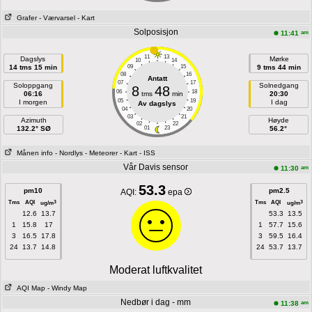
Grafer
- Værvarsel
- Kart
Solposisjon
am
11:41
11
13
Dagslys
Mørke
10
14
14 tms 15 min
09
15
9 tms 44 min
08
16
Antatt
07
17
Soloppgang
Solnedgang
8
48
06
18
06:16
tms
min
20:30
05
19
I morgen
I dag
Av dagslys
04
20
03
21
Azimuth
Høyde
02
22
132.2° SØ
01
23
56.2°
Månen info
- Nordlys
- Meteorer
- Kart
- ISS
Vår Davis sensor
am
11:30
53.3
pm10
pm2.5
AQI:
epa
Tms
AQI
Tms
AQI
3
3
ug/m
ug/m
12.6
13.7
53.3
13.5
1
15.8
17
1
57.7
15.6
3
16.5
17.8
3
59.5
16.4
24
13.7
14.8
24
53.7
13.7
Moderat luftkvalitet
AQI Map
- Windy Map
Nedbør i dag - mm
am
11:38