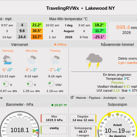
TravelingRVWx • Lakewood NY
t - mpt
Max-Min temperatur °C
4
21.2°
18.2°
9:57 am
10:02 am
I dag
3:42 am
698.4
mm
9.6
30.5°
11.7°
3
4
August
4
2026
24.4
33.7°
-25.1°
14 Apr
1 Jul
2026
9 Feb
Værvarsel
Nåværende himmel
Offline
Søndag
Mandag
Tirsdag
Delvis overs
Lyn i nærh
6°
0°
4°
-3°
-2°
-6°
↓
↓
↓
En times prognose:
13-23 mph
8-16 mph
9-16 mph
Temperatur
3
°C
Flurries
V
V
VNV
Vindfart-Vindkast
9-17
mp
UVI varsel
3.14
Snø
37
0.67
1.35
1.19
mm
96%
mm
46%
mm
44%
ime
Historie
- Flyplass
- Jordskjelv
- Lyn
Barometer - hPa
Solposisjon
am
10:07
1000
11
13
Max
Dagslys
10
14
997
1003
994
1006
1019.3 hPa
14 tms 12 min
09
15
991
1009
08
16
988
1012
Antatt
07
17
985
1015
stødig
Soloppgang
1018.1
10
19
06
18
982
1018
06:17
tms
min
05
19
I morgen
979
1021
Av dagslys