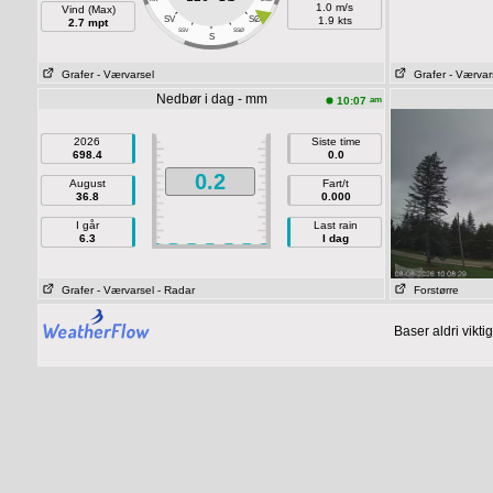
1.0 m/s
Vind (Max)
SV
SØ
1.9 kts
2.7 mpt
SSV
SSØ
S
Grafer
- Værvarsel
Grafer
- Værvar
Nedbør i dag - mm
am
10:07
2026
Siste time
698.4
0.0
0.2
August
Fart/t
36.8
0.000
I går
Last rain
6.3
I dag
Grafer
- Værvarsel
- Radar
Forstørre
Baser aldri vikt