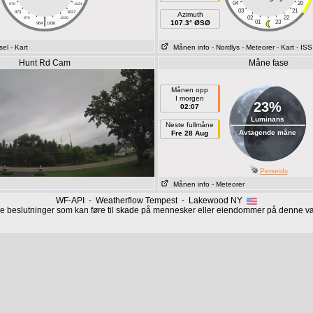
04
20
976
1024
03
21
973
1027
Azimuth
|
02
22
970
1030
107.3° ØSØ
01
23
964
1036
sel
- Kart
Månen info
- Nordlys
- Meteorer
- Kart
- ISS
Hunt Rd Cam
Måne fase
Månen opp
I morgen
23%
02:07
Luminans
Neste fullmåne
Avtagende måne
Fre 28 Aug
Perseids
Månen info
- Meteorer
WF-API - Weatherflow Tempest - Lakewood NY
ige beslutninger som kan føre til skade på mennesker eller eiendommer på denne 