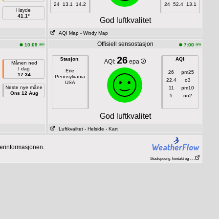
24
13.1
14.2
24
52.4
13.1
Høyde
41.1°
God luftkvalitet
AQI Map
- Windy Map
Offisiell sensostasjon
am
am
10:09
7:00
26
Stasjon
:
AQI
:
AQI:
epa
Månen ned
I dag
Erie
26
pm25
17:34
Pennsylvania
22.4
o3
USA
Neste nye måne
11
pm10
Ons 12 Aug
5
no2
God luftkvalitet
Luftkvalitet
- Helside
- Kart
værinformasjonen.
Studiepoeng, kontakt og . . .