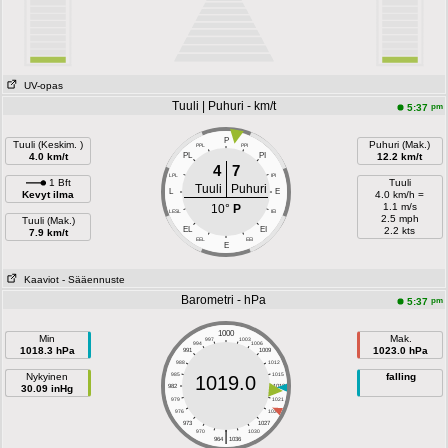
UV-opas
Tuuli | Puhuri - km/t
pm
5:37
P
Tuuli (Keskim. )
Puhuri (Mak.)
PPL
PPI
4.0 km/t
PL
PI
12.2 km/t
4
7
LPL
IPI
1 Bft
Tuuli
Tuuli
Puhuri
L
E
Kevyt ilma
4.0 km/h =
1.1 m/s
10°
P
LESL
IEI
2.5 mph
Tuuli (Mak.)
EL
EI
2.2 kts
7.9 km/t
EEL
EEI
E
Kaaviot
- Sääennuste
Barometri - hPa
pm
5:37
1000
Min
Mak.
997
1003
994
1006
1018.3 hPa
1023.0 hPa
991
1009
988
1012
Nykyinen
985
1015
falling
1019.0
30.09 inHg
982
1018
979
1021
976
1024
973
1027
|
970
1030
964
1036