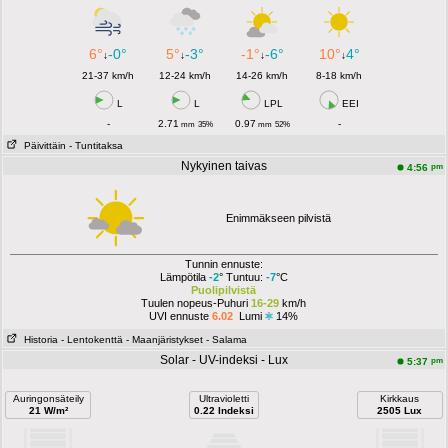
6°
-0°
5°
-3°
-1°
-6°
10°
4°
↓
↓
↓
↓
21-37 km/h
12-24 km/h
14-26 km/h
8-18 km/h
L
L
LPL
EEI
-
2.71
0.97
-
mm
35%
mm
52%
Päivittäin
- Tuntitaksa
Nykyinen taivas
pm
4:56
Enimmäkseen pilvistä
Tunnin ennuste:
Lämpötila
-2
° Tuntuu:
-7
°C
Puolipilvistä
Tuulen nopeus-Puhuri
16-29
km/h
UVI ennuste
6.02
Lumi
14%
Historia
- Lentokenttä
- Maanjäristykset
- Salama
Solar - UV-indeksi - Lux
pm
5:37
Auringonsäteily
Ultravioletti
Kirkkaus
21 W/m²
0.22 Indeksi
2505 Lux