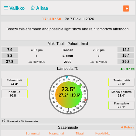
Valikko
Alkaa
°F
17:40:50
Pe 7 Elokuu 2026
Breezy this afternoon and possible light snow and rain tomorrow afternoon.
Mak. Tuuli | Puhuri - km/t
7.9
12.2
4:07 pm
Tänään
2:33 pm
8.2
15.4
5
Elokuu
3
37.8
39.3
14 Huhtikuu
2026
14 Huhtikuu
Lämpötila °C
pm
5:37
20
19
21
Fahrenheit
Tuntuu siltä
18
22
74.3°
23.5°
17
23
16
23.5°
24
15
25
Kosteus
Märkä polttimo
↑
27.2°
↓
19.6°
14
26
92% ↑
23.0°
13
27
12
28
Kastepiste
11
29
22.1°
10
30
|
9
31
8
32
Kaaviot
- Sääennuste
Sääennuste
Poissa
Sunnuntai
Maanantai
Tiistai
Keskiviikko