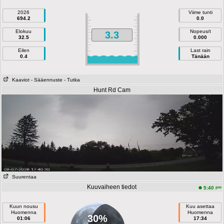
2026
Viime tunti
694.2
0.0
Elokuu
Nopeus/t
3.3
32.5
0.000
Eilen
Last rain
0.4
Tänään
Kaaviot
- Sääennuste
- Tutka
Hunt Rd Cam
Suurentaa
Kuuvaiheen tiedot
pm
5:40
Kuun nousu
Kuu asettaa
Huomenna
Huomenna
30%
01:06
17:34