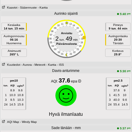
Kaaviot
- Sääennuste
- Kartta
Aurinko sijainti
pm
5:40
11
13
Kesäaika
Pimeys
10
14
14 tun. 15 min
09
15
9 tun. 44 min
08
16
Arvioitu
07
17
Auringonnousu
Auringonlasku
2
49
06
18
06:16
tun.
min
20:30
05
19
Huomenna
Tänään
Päivänvalosta
04
20
03
21
Atsimuutti
Korkeus
02
22
265° L
01
23
29.8°
Kuutiedot
- Aurora
- Meteorit
- Kartta
- ISS
Davis-anturimme
pm
5:30
37.6
pm10
pm2.5
AQI:
epa
tun.
AQI
tun.
AQI
3
3
ug/m
ug/m
8.9
9.6
37.6
9
1
10.0
10.8
1
41.5
10
3
9.5
10.3
3
40.0
9.6
24
14.5
15.6
24
55.4
14.5
Hyvä ilmanlaatu
AQI Map
- Windy Map
Sade tänään - mm
pm
5:37