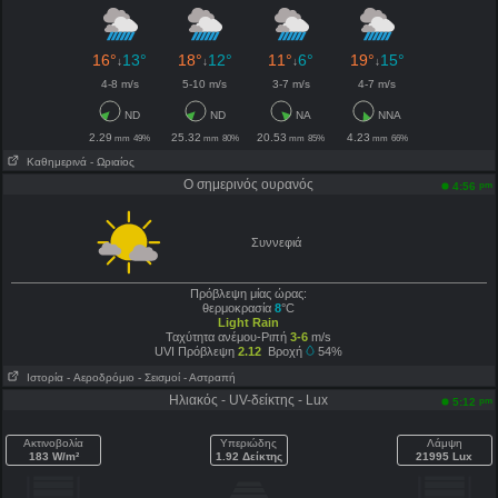
16°
13°
18°
12°
11°
6°
19°
15°
↓
↓
↓
↓
4-8 m/s
5-10 m/s
3-7 m/s
4-7 m/s
ND
ND
NA
NNA
2.29
25.32
20.53
4.23
mm
49%
mm
80%
mm
85%
mm
66%
Καθημερινά
- Ωριαίος
Ο σημερινός ουρανός
pm
4:56
Συννεφιά
Πρόβλεψη μίας ώρας:
θερμοκρασία
8
°C
Light Rain
Ταχύτητα ανέμου-Ριπή
3-6
m/s
UVI Πρόβλεψη
2.12
Βροχή
54%
Ιστορία
- Aεροδρόμιο
- Σεισμοί
- Αστραπή
Ηλιακός - UV-δείκτης - Lux
pm
5:12
Ακτινοβολία
Υπεριώδης
Λάμψη
183 W/m²
1.92 Δείκτης
21995 Lux