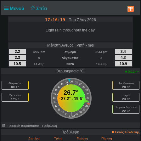
Μενού
Σπίτι
°F
17:16:19
Παρ 7 Αυγ 2026
Light rain throughout the day.
Μέγιστη Ανεμος | Ριπή - m/s
2.2
3.4
4:07 pm
σήμερα
2:33 pm
2.3
4.3
5
Αύγουστος
3
10.5
10.9
14 Απρ
2026
14 Απρ
θερμοκρασία °C
pm
5:12
20
19
21
Φαρενάιτ
Αισθάνεται
18
22
80.1°
28.9°
17
23
16
26.7°
24
15
25
Υγρασία
υγρό
↑
27.2°
↓
19.6°
14
26
77% ↑
23.9°
13
27
12
28
Σημείο δρόσου
11
29
22.3°
10
30
|
9
31
8
32
Γραφικές παραστάσεις
- Πρόβλεψη
Πρόβλεψη
Εκτός Σύνδεσης
Δευτέρα
Τρίτη
Τετάρτη
Πέμπτη