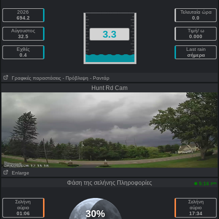
2026
Τελευταία ώρα
694.2
0.0
Αύγουστος
Τιμή/ ω
3.3
32.5
0.000
Εχθές
Last rain
0.4
σήμερα
Γραφικές παραστάσεις
- Πρόβλεψη
- Ραντάρ
Hunt Rd Cam
Enlarge
Φάση της σελήνης Πληροφορίες
pm
5:16
Σελήνη
Σελήνη
αύριο
αύριο
30%
01:06
17:34