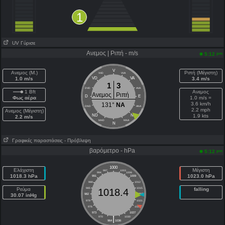
1
UV Γύρισε
Ανεμος | Ριπή - m/s
pm
5:12
V
Ανεμος (Μ.)
Ριπή (Μέγιστη)
VVD
VVA
1.0 m/s
VD
VA
3.4 m/s
1
3
DVD
AVA
1 Bft
Ανεμος
Ανεμος
Ριπή
D
E
Φως αέρα
1.0 m/s =
3.6 km/h
131°
NA
DND
ANA
2.2 mph
Ανεμος (Μέγιστη)
ND
NA
1.9 kts
2.2 m/s
NND
NNA
N
Γραφικές παραστάσεις
- Πρόβλεψη
βαρόμετρο - hPa
pm
5:12
1000
Ελάχιστη
Μέγιστη
997
1003
994
1006
1018.3 hPa
1023.0 hPa
991
1009
988
1012
Ρεύμα
985
1015
falling
1018.4
30.07 inHg
982
1018
979
1021
976
1024
973
1027
|
970
1030
964
1036