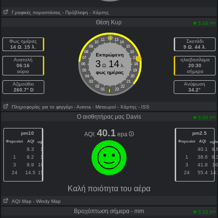
Γραφικές παραστάσεις
- Πρόβλεψη
- Χάρτης
Θέση Κυρ
pm
5:16
11
13
Φως ημέρας
Σκοτάδι
10
14
14 Ω. 15 λ.
09
15
9 Ω. 44 λ.
08
16
Εκτιμώμενη
07
17
Ανατολή
ηλιοβασίλεμα
3
14
06
18
06:16
Ω.
λ.
20:30
05
19
αύριο
σήμερα
φως ημέρας
04
20
03
21
Aζιμούθιο
Ανύψωση
02
22
260.7° D
01
23
34.2°
Πληροφορίες για το φεγγάρι
- Αυrora
- Μετεωροί
- Χάρτης
- ISS
Ο αισθητήρας μας Davis
pm
5:00
40.1
pm10
pm2.5
AQI:
epa
Φαρενάιτ
AQI
Φαρενάιτ
AQI
3
ug/m
ug/
9.3
10
40.1
9.
1
9.2
10
1
38.6
9.
3
9.9
10.7
3
41.8
1
24
14.5
15.6
24
55.4
14.
Kαλή ποιότητα του αέρα
AQI Map
- Windy Map
Βροχόπτωση σήμερα - mm
pm
5:12