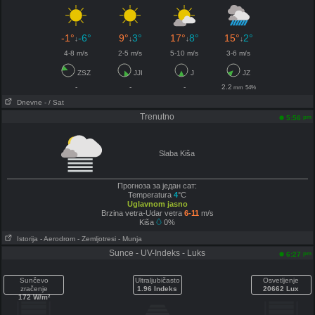
-1°
-6°
9°
3°
17°
8°
15°
2°
↓
↓
↓
↓
4-8 m/s
2-5 m/s
5-10 m/s
3-6 m/s
ZSZ
JJI
J
JZ
-
-
-
2.2
mm
54%
Dnevne
- / Sat
Trenutno
pm
5:56
Slaba Kiša
Прогноза за један сат:
Temperatura
4
°C
Uglavnom jasno
Brzina vetra-Udar vetra
6-11
m/s
Kiša
0%
Istorija
- Aerodrom
- Zemljotresi
- Munja
Sunce - UV-Indeks - Luks
pm
6:27
Sunčevo
Ultraljubičasto
Osvetljenje
zračenje
1.96 Indeks
20662 Lux
172 W/m²