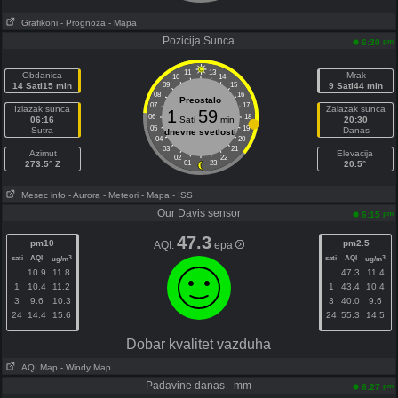
Grafikoni
- Prognoza
- Mapa
Pozicija Sunca
pm
6:30
11
13
Obdanica
Mrak
10
14
14 Sati15 min
09
15
9 Sati44 min
08
16
Preostalo
07
17
Izlazak sunca
Zalazak sunca
1
59
06
18
06:16
Sati
min
20:30
05
19
Sutra
Danas
dnevne svetlosti
04
20
03
21
Azimut
Elevacija
02
22
273.5° Z
01
23
20.5°
Mesec info
- Aurora
- Meteori
- Mapa
- ISS
Our Davis sensor
pm
6:15
47.3
pm10
pm2.5
AQI:
epa
sati
AQI
sati
AQI
3
3
ug/m
ug/m
10.9
11.8
47.3
11.4
1
10.4
11.2
1
43.4
10.4
3
9.6
10.3
3
40.0
9.6
24
14.4
15.6
24
55.3
14.5
Dobar kvalitet vazduha
AQI Map
- Windy Map
Padavine danas - mm
pm
6:27