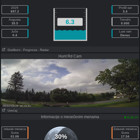
2026
Prošli sat
697.2
3.4
Avgusta
Trend/s
6.3
35.5
0.000
Juče
Last rain
0.4
Danas
Grafikoni
- Prognoza
- Radar
Hunt Rd Cam
Uvećaj
Informacije o mesečevim menama
pm
6:30
Izlazak meseca
Zalazak meseca
Sutra
Sutra
30%
01:06
17:34