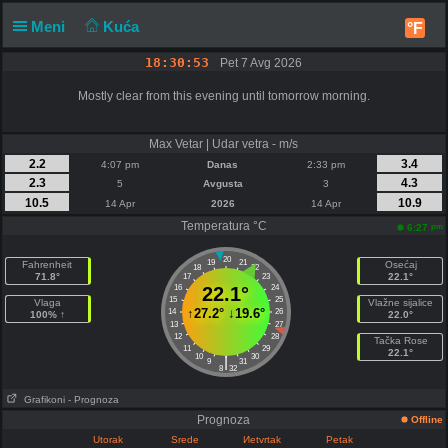
Meni
Kuća
°F
18:30:53
Pet 7 Avg 2026
Mostly clear from this evening until tomorrow morning.
Max Vetar | Udar vetra - m/s
2.2
3.4
4:07 pm
Danas
2:33 pm
2.3
4.3
5
Avgusta
3
10.5
10.9
14 Apr
2026
14 Apr
Temperatura °C
pm
6:27
20
19
21
Fahrenheit
Osećaj
18
22
71.8°
22.1°
17
23
16
22.1°
24
15
25
Vlaga
Vlažne sijalice
↑
27.2°
↓
19.6°
14
26
100% ↑
22.0°
13
27
12
28
Tačka Rose
11
29
22.1°
10
30
|
9
31
8
32
Grafikoni
- Prognoza
Prognoza
Offline
Utorak
Srede
Иetvrtak
Petak