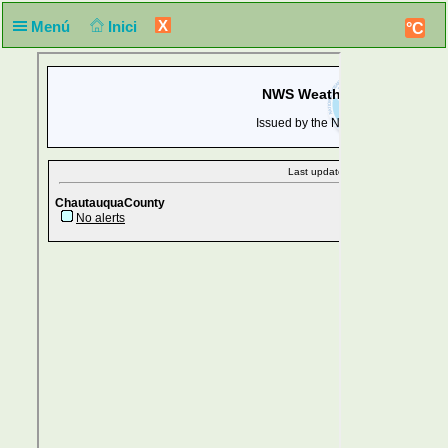
X
Menú
Inici
°C