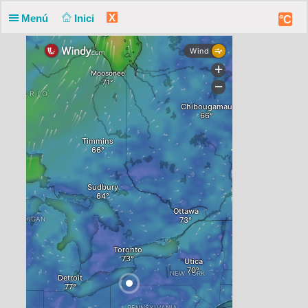
X
Menú
Inici
°C