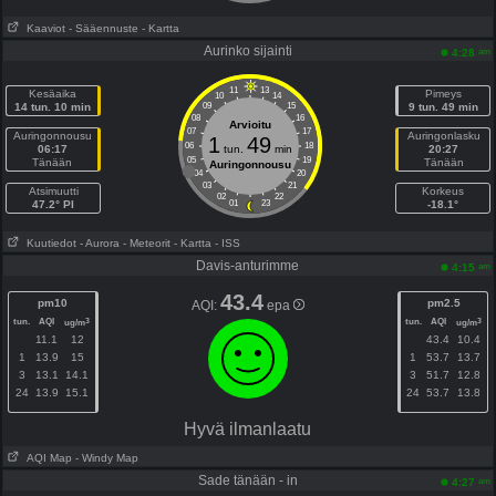
Kaaviot
- Sääennuste
- Kartta
Aurinko sijainti
am
4:28
11
13
Kesäaika
Pimeys
10
14
14 tun. 10 min
09
15
9 tun. 49 min
08
16
Arvioitu
07
17
Auringonnousu
Auringonlasku
1
49
06
18
06:17
tun.
min
20:27
05
19
Tänään
Tänään
Auringonnousu
04
20
03
21
Atsimuutti
Korkeus
02
22
47.2° PI
01
23
-18.1°
Kuutiedot
- Aurora
- Meteorit
- Kartta
- ISS
Davis-anturimme
am
4:15
43.4
pm10
pm2.5
AQI:
epa
tun.
AQI
tun.
AQI
3
3
ug/m
ug/m
11.1
12
43.4
10.4
1
13.9
15
1
53.7
13.7
3
13.1
14.1
3
51.7
12.8
24
13.9
15.1
24
53.7
13.8
Hyvä ilmanlaatu
AQI Map
- Windy Map
Sade tänään - in
am
4:27