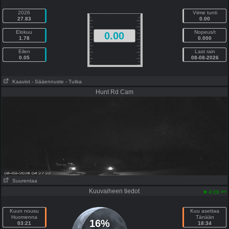
2026
Viime tunti
27.83
0.00
Elokuu
Nopeus/t
0.00
1.78
0.000
Eilen
Last rain
0.05
08-08-2026
Kaaviot
- Sääennuste
- Tutka
Hunt Rd Cam
Suurentaa
Kuuvaiheen tiedot
am
4:28
Kuun nousu
Kuu asettaa
Huomenna
Tänään
16%
03:21
18:34