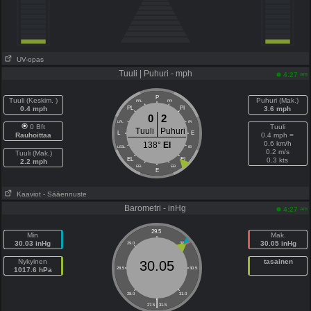
UV-opas
Tuuli | Puhuri - mph
am
4:27
P
Tuuli (Keskim. )
Puhuri (Mak.)
PPL
PPI
0.4 mph
PL
PI
3.6 mph
0
2
LPL
IPI
0 Bft
Tuuli
Tuuli
Puhuri
L
E
Rauhoittaa
0.4 mph =
0.6 km/h
138°
EI
LESL
IEI
0.2 m/s
Tuuli (Mak.)
EL
EI
0.3 kts
2.2 mph
EEL
EEI
E
Kaaviot
- Sääennuste
Barometri - inHg
am
4:27
29.5
Min
Mak.
30.03 inHg
30.05 inHg
29.0
30.0
Nykyinen
tasainen
30.05
1017.6 hPa
28.5
30.5
28.0
31.0
|
27.5
31.5