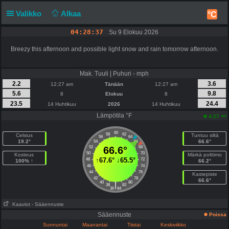
Valikko
Alkaa
°C
04:28:37
Su 9 Elokuu 2026
Breezy this afternoon and possible light snow and rain tomorrow afternoon.
Mak. Tuuli | Puhuri - mph
2.2
3.6
12:27 am
Tänään
12:27 am
5.6
9.8
8
Elokuu
8
23.5
24.4
14 Huhtikuu
2026
14 Huhtikuu
Lämpötila °F
am
4:27
60
58
62
Celsius
Tuntuu siltä
56
64
19.2°
66.6°
54
66
52
66.6°
68
50
70
Kosteus
Märkä polttimo
↑
67.6°
↓
65.5°
48
72
100% ↑
66.2°
46
74
44
76
Kastepiste
42
78
66.6°
40
80
|
38
82
36
84
Kaaviot
- Sääennuste
Sääennuste
Poissa
Sunnuntai
Maanantai
Tiistai
Keskiviikko