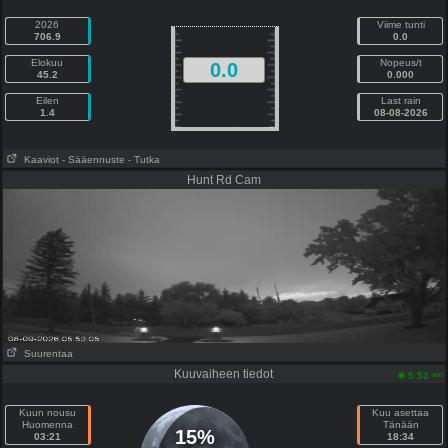
2026
Viime tunti
706.9
0.0
Elokuu
Nopeus/t
0.0
45.2
0.000
Eilen
Last rain
1.4
08-08-2026
Kaaviot
- Sääennuste
- Tutka
Hunt Rd Cam
Suurentaa
Kuuvaiheen tiedot
am
5:53
Kuun nousu
Kuu asettaa
Huomenna
Tänään
15%
03:21
18:34