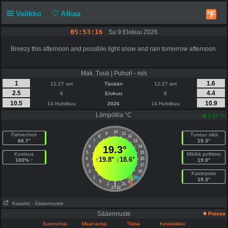
Valikko
Alkaa
°F
05:53:16
Su 9 Elokuu 2026
Breezy this afternoon and possible light snow and rain tomorrow afternoon.
Mak. Tuuli | Puhuri - m/s
1
1.6
12:27 am
Tänään
12:27 am
2.5
4.4
8
Elokuu
8
10.5
10.9
14 Huhtikuu
2026
14 Huhtikuu
Lämpötila °C
am
5:47
10
9
11
Fahrenheit
Tuntuu siltä
8
12
66.7°
19.3°
7
13
6
19.3°
14
5
15
Kosteus
Märkä polttimo
↑
19.8°
↓
18.6°
4
16
100% ↑
19.0°
3
17
2
18
Kastepiste
1
19
19.3°
0
20
|
-1
21
-2
22
Kaaviot
- Sääennuste
Sääennuste
Poissa
Sunnuntai
Maanantai
Tiistai
Keskiviikko