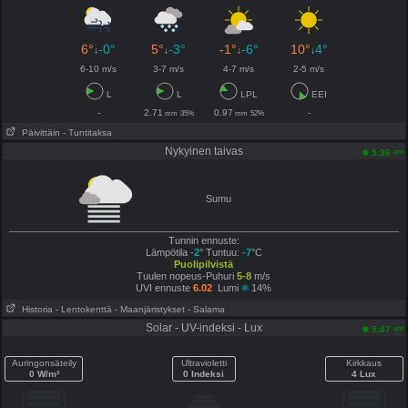
6°
-0°
5°
-3°
-1°
-6°
10°
4°
↓
↓
↓
↓
6-10 m/s
3-7 m/s
4-7 m/s
2-5 m/s
L
L
LPL
EEI
-
2.71
0.97
-
mm
35%
mm
52%
Päivittäin
- Tuntitaksa
Nykyinen taivas
am
5:36
Sumu
Tunnin ennuste:
Lämpötila
-2
° Tuntuu:
-7
°C
Puolipilvistä
Tuulen nopeus-Puhuri
5-8
m/s
UVI ennuste
6.02
Lumi
14%
Historia
- Lentokenttä
- Maanjäristykset
- Salama
Solar - UV-indeksi - Lux
am
5:47
Auringonsäteily
Ultravioletti
Kirkkaus
0 W/m²
0 Indeksi
4 Lux