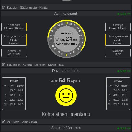
Kaaviot
- Sääennuste
- Kartta
Aurinko sijainti
am
5:53
11
13
Kesäaika
Pimeys
10
14
14 tun. 10 min
09
15
9 tun. 49 min
08
16
Arvioitu
07
17
Auringonnousu
Auringonlasku
0
24
06
18
06:17
tun.
min
20:27
05
19
Tänään
Tänään
Auringonnousu
04
20
03
21
Atsimuutti
Korkeus
02
22
63.4° IPI
01
23
-5.2°
Kuutiedot
- Aurora
- Meteorit
- Kartta
- ISS
Davis-anturimme
am
5:30
54.5
pm10
pm2.5
AQI:
epa
tun.
AQI
tun.
AQI
3
3
ug/m
ug/m
13.8
14.9
54.5
14.1
1
12.1
13
1
49.5
11.9
3
12.7
13.7
3
51.0
12.5
24
13.8
14.9
24
53.5
13.6
Kohtalainen ilmanlaatu
AQI Map
- Windy Map
Sade tänään - mm
am
5:47