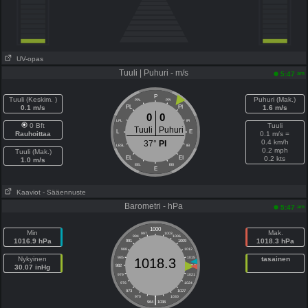
UV-opas
Tuuli | Puhuri - m/s
am
5:47
P
Tuuli (Keskim. )
Puhuri (Mak.)
PPL
PPI
0.1 m/s
PL
PI
1.6 m/s
0
0
LPL
IPI
0 Bft
Tuuli
Tuuli
Puhuri
L
E
Rauhoittaa
0.1 m/s =
0.4 km/h
37°
PI
LESL
IEI
0.2 mph
Tuuli (Mak.)
EL
EI
0.2 kts
1.0 m/s
EEL
EEI
E
Kaaviot
- Sääennuste
Barometri - hPa
am
5:47
1000
Min
Mak.
997
1003
994
1006
1016.9 hPa
1018.3 hPa
991
1009
988
1012
Nykyinen
985
1015
tasainen
1018.3
30.07 inHg
982
1018
979
1021
976
1024
973
1027
|
970
1030
964
1036