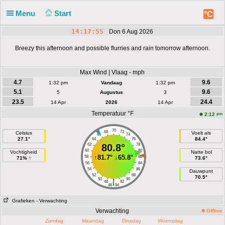
Menu
Start
°C
14:17:55
Don 6 Aug 2026
Breezy this afternoon and possible flurries and rain tomorrow afternoon.
Max Wind | Vlaag - mph
4.7
9.6
1:32 pm
Vandaag
1:32 pm
5.1
9.6
5
Augustus
3
23.5
24.4
14 Apr
2026
14 Apr
Temperatuur °F
pm
2:12
70
68
72
Celsius
Voelt als
66
74
27.1°
84.4°
64
76
62
80.8°
78
60
80
Vochtigheid
Natte bol
↑
81.7°
↓
65.8°
58
82
71% ↑
73.6°
56
84
54
86
Dauwpunt
52
88
70.5°
50
90
|
48
92
46
94
Grafieken
- Verwachting
Verwachting
Offline
Zondag
Maandag
Dinsdag
Woensdag