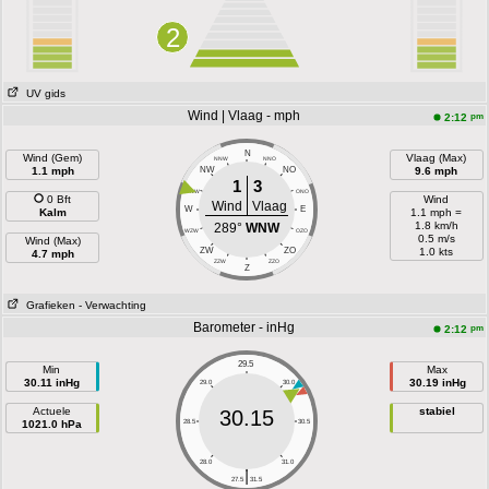
2
UV gids
Wind | Vlaag - mph
pm
2:12
N
Wind (Gem)
Vlaag (Max)
NNW
NNO
1.1 mph
NW
NO
9.6 mph
1
3
WNW
ONO
0 Bft
Wind
Wind
Vlaag
W
E
Kalm
1.1 mph =
1.8 km/h
289°
WNW
WZW
OZO
0.5 m/s
Wind (Max)
ZW
ZO
1.0 kts
4.7 mph
ZZW
ZZO
Z
Grafieken
- Verwachting
Barometer - inHg
pm
2:12
29.5
Min
Max
30.11 inHg
30.19 inHg
29.0
30.0
Actuele
stabiel
30.15
1021.0 hPa
28.5
30.5
28.0
31.0
|
27.5
31.5