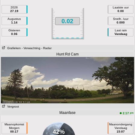
2026
Laatste uur
27.19
0.00
Augustus
Snelh. /uur
0.02
1.14
0.000
Gisteren
Last rain
0.06
Vandaag
Grafieken
- Verwachting
- Radar
Hunt Rd Cam
Vergroot
Maanfase
pm
2:17
Maanopkomst
Maanondergang
Morgen
Vandaag
42%
00:17
15:07