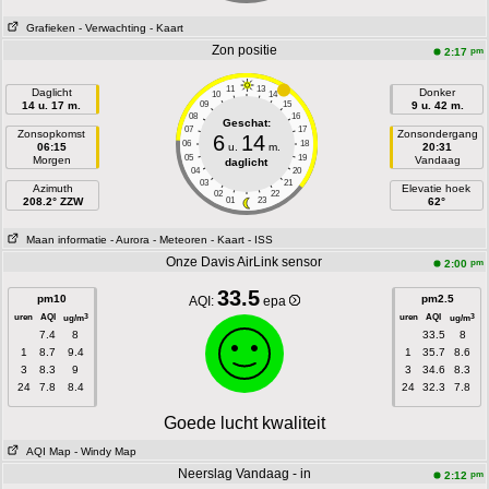
Grafieken
- Verwachting
- Kaart
Zon positie
pm
2:17
11
13
Daglicht
Donker
10
14
14 u. 17 m.
09
15
9 u. 42 m.
08
16
Geschat:
07
17
Zonsopkomst
Zonsondergang
6
14
06
18
06:15
u.
m.
20:31
05
19
Morgen
Vandaag
daglicht
04
20
03
21
Azimuth
Elevatie hoek
02
22
208.2° ZZW
01
23
62°
Maan informatie
- Aurora
- Meteoren
- Kaart
- ISS
Onze Davis AirLink sensor
pm
2:00
33.5
pm10
pm2.5
AQI:
epa
uren
AQI
uren
AQI
3
3
ug/m
ug/m
7.4
8
33.5
8
1
8.7
9.4
1
35.7
8.6
3
8.3
9
3
34.6
8.3
24
7.8
8.4
24
32.3
7.8
Goede lucht kwaliteit
AQI Map
- Windy Map
Neerslag Vandaag - in
pm
2:12