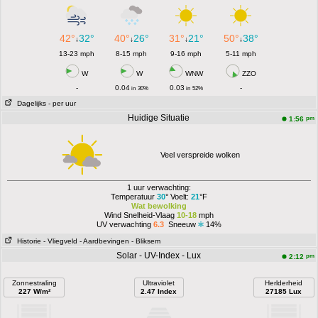
42°
32°
40°
26°
31°
21°
50°
38°
↓
↓
↓
↓
13-23 mph
8-15 mph
9-16 mph
5-11 mph
W
W
WNW
ZZO
-
0.04
0.03
-
in
30%
in
52%
Dagelijks
- per uur
Huidige Situatie
pm
1:56
Veel verspreide wolken
1 uur verwachting:
Temperatuur
30
° Voelt:
21
°F
Wat bewolking
Wind Snelheid-Vlaag
10-18
mph
UV verwachting
6.3
Sneeuw
14%
Historie
- Vliegveld
- Aardbevingen
- Bliksem
Solar - UV-Index - Lux
pm
2:12
Zonnestraling
Ultraviolet
Herlderheid
227 W/m²
2.47 Index
27185 Lux