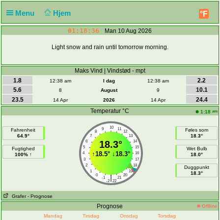
Menu
Hjem
°F
01:18:36
Man 10 Aug 2026
Light snow and rain until tomorrow morning.
Maks Vind | Vindstød - mpt
1.8
2.2
12:38 am
I dag
12:38 am
5.6
10.1
8
August
9
23.5
24.4
14 Apr
2026
14 Apr
Temperatur °C
am
1:18
10
9
11
Fahrenheit
Føles som
8
12
64.9°
18.3°
7
13
6
18.3°
14
5
15
Fugtighed
Wet Bulb
↑
18.5°
↓
18.3°
4
16
100% ↑
18.0°
3
17
2
18
Duggpunkt
1
19
18.3°
0
20
|
-1
21
-2
22
Grafer
- Prognose
Prognose
Offline
Mandag
Tirsdag
Onsdag
Torsdag