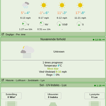
5°
-4°
-1°
-6°
11°
3°
17°
8°
↓
↓
↓
↓
6-13 mph
9-17 mph
6-12 mph
11-21 mph
V
NV
SSØ
S
1.27
0.51
-
-
mm
51%
mm
21%
Daglige
- Per. time
Nuværende forhold
am
12:56
Unknown
1 times prognose:
Temperatur
8
°C
Mest klar
Vind-Vindstød
8-16
mph
Regn
0%
Historie
- Lufthavn
- Jordskælv
- Lyn
Sol - UV-Indeks - Lux
am
1:18
Solstråling
Ultraviolet
Lysstyrke
0 W/m²
0 Indeks
0 Lux