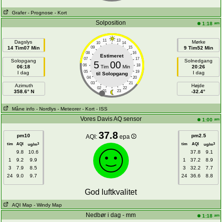
Grafer
- Prognose
- Kort
Solposition
am
1:18
11
13
Dagslys
Mørke
10
14
14 Tim07 Min
09
15
9 Tim52 Min
08
16
Estimeret
07
17
Solopgang
Solnedgang
5
00
06
18
06:18
Tim
Min
20:26
05
19
I dag
I dag
til Solopgang
04
20
03
21
Azimuth
Højde
02
22
358.6° N
01
23
-32.4°
Måne info
- Nordlys
- Meteorer
- Kort
- ISS
Vores Davis AQ sensor
am
1:00
37.8
pm10
pm2.5
AQI:
epa
tim
AQI
tim
AQI
3
3
ug/m
ug/m
9.8
10.6
37.8
9.1
1
9.2
9.9
1
37.2
8.9
3
7.9
8.5
3
32.2
7.7
24
9.0
9.7
24
36.6
8.8
God luftkvalitet
AQI Map
- Windy Map
Nedbør i dag - mm
am
1:18