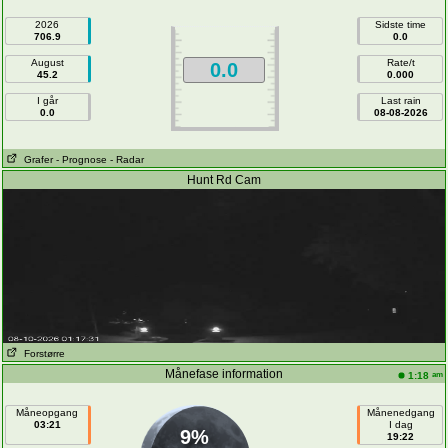
2026
Sidste time
706.9
0.0
August
Rate/t
0.0
45.2
0.000
I går
Last rain
0.0
08-08-2026
Grafer
- Prognose
- Radar
Hunt Rd Cam
Forstørre
Månefase information
am
1:18
Måneopgang
Månenedgang
03:21
I dag
9%
19:22