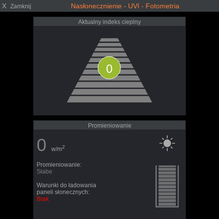
X
Nasłonecznienie - UVI - Fotometria
Zamknij
Aktualny indeks cieplny
0
Promieniowanie
0
2
w/m
Promieniowanie:
Słabe
Warunki do ładowania
paneli słonecznych:
Brak