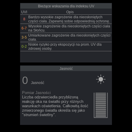
Bieżące wskazania dla indeksu UV
UVI
Opis
Bardzo wysokie zagrożenie dla nieosłoniętych
8
części ciała. Zapewnij sobie odpowiednią ochronę.
Wysokie zagrożenie dla nieosłoniętych części ciała
6-7
na Słońcu.
Umiarkowane zagrożenie dla nieosłoniętych części
3-5
ciała.
Niskie ryzyko przy ekspozycji na prom. UV dla
0-2
zdrowej osoby.
Jasność
0
Jasność
Pomiar Jasności
Liczba odzwierciedla przybliżoną
reakcję oka na światło przy różnych
warunkach oświetlenia. Całkowitą ilość
zmierzonego światła określa się jako
"strumień świetlny".