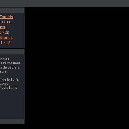
Taurids
 9 > 11
ids
1 > 23
Taurids
11 > 13
 hores
 a l'atmosfera
ls de veure a
espre.
 de la lluna
dutxes
 dels llums