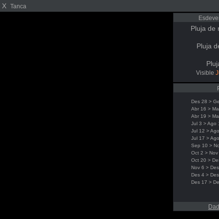
X
Tanca
Esdeve
Pluja de 
Pluja d
Pluj
Visible
J
Des 28 > G
Abr 16 > Ma
Abr 19 > Ma
Jul 3 > Ago 
Jul 12 > Ag
Jul 17 > Ag
Sep 10 > N
Oct 2 > Nov
Oct 20 > De
Nov 6 > Des
Des 4 > Des
Des 17 > De
Dad