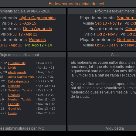
Esdeveniments actius del cel
niments actuals @ 08-07-2026
Pròxims esdeveniments
meteorits:
alpha Capricornids
Pluja de meteorits:
Southern 
Visible
Jul 3 - Ago 15
Visible
Sep 10 - Nov 19
Pic
Oct
e meteorits:
Delta Aquariids
Pluja de meteorits:
Orion
Visible
Jul 12 - Ago 22
Visible
Oct 2 - Nov 7
Pic
Oct 2
a de meteorits:
Perseids
Pluja de meteorits:
Northern 
ul 17 - Ago 26
Pic Ago 12 > 14
Visible
Oct 20 - Des 9
Pic
Nov 
Pluja de meteorits anual
Guia
Els meteorits es veuen millor durant les
en 12
Quadrantids
↑ Gen 3 > 5
nocturnes, tot i que els meteorits entren
ig 1
Lyrids
↑ Abr 21 > 23
a qualsevol hora del dia. Són més difíci
ig 29
eta Aquariids
↑ Maig 5 > 7
la llum del dia a part de l'alba i el capv
15
alpha Capricornids
↑ Jul 29 > 31
o 22
Delta Aquariids
↑ Jul 29 > 31
Qualsevol llum ambiental propera o llum
o 26
Perseids
↑ Ago 12 > 14
pot dificultar la seva visualització. Les 
ov 19
Southern Taurids
↑ Oct 9 > 11
meteorològiques es veuen més bé lluny
 7
Orionids
↑ Oct 21 > 23
de la ciutat.
s 9
Northern Taurids
↑ Nov 11 > 13
 1
Leonids
↑ Nov 16 > 18
 18
Geminids
↑ Des 13 > 15
s 27
Ursids
↑ Des 21 > 23
es subministrades per IMO
Viquipèdia