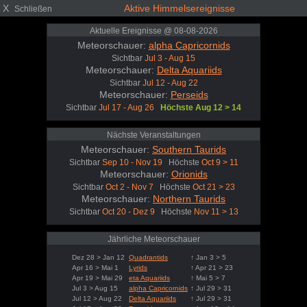
X
Aktive Himmelsereignisse
Schließen
Aktuelle Ereignisse @ 08-08-2026
Meteorschauer:
alpha Capricornids
Sichtbar
Jul 3 - Aug 15
Meteorschauer:
Delta Aquariids
Sichtbar
Jul 12 - Aug 22
Meteorschauer:
Perseids
Sichtbar
Jul 17 - Aug 26
Höchste Aug 12 > 14
Nächste Veranstaltungen
Meteorschauer:
Southern Taurids
Sichtbar
Sep 10 - Nov 19
Höchste
Oct 9 > 11
Meteorschauer:
Orionids
Sichtbar
Oct 2 - Nov 7
Höchste
Oct 21 > 23
Meteorschauer:
Northern Taurids
Sichtbar
Oct 20 - Dez 9
Höchste
Nov 11 > 13
Jährliche Meteorschauer
Dez 28 > Jan 12
Quadrantids
↑ Jan 3 > 5
Apr 16 > Mai 1
Lyrids
↑ Apr 21 > 23
Apr 19 > Mai 29
eta Aquariids
↑ Mai 5 > 7
Jul 3 > Aug 15
alpha Capricornids
↑ Jul 29 > 31
Jul 12 > Aug 22
Delta Aquariids
↑ Jul 29 > 31