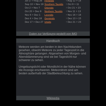
Jul 17 > Aug 26
Perseids
↑ Aug 12 > 14
Sep 10 > Nov 19
Southern Taurids
↑ Oct 9 > 11
Oct 2 > Nov 7
Orionids
↑ Oct 21 > 23
Oct 20 > Dez 9
Northern Taurids
↑ Nov 11 > 13
Nov 6 > Dez 1
Leonids
↑ Nov 16 > 18
Dez 4 > Dez 18
Geminids
↑ Dez 13 > 15
Dez 17 > Dez 27
Ursids
↑ Dez 21 > 23
Daten zur Verfügung gestellt von IMO
Handbuch
Meteore werden am besten in den Nachtstunden
gesehen, obwohl Meteore zu jeder Tageszeit in die
Atmosphäre gelangen. Abgesehen von Morgen- und
Abenddämmerung sind sie bei Tageslicht nur
schwerer zu sehen.
Umgebungslicht oder Mondlicht in der Nähe können
die Anzeige erschweren. Meteorstrom sind am
besten außerhalb der Stadtbeleuchtung zu sehen.
Wikipedia