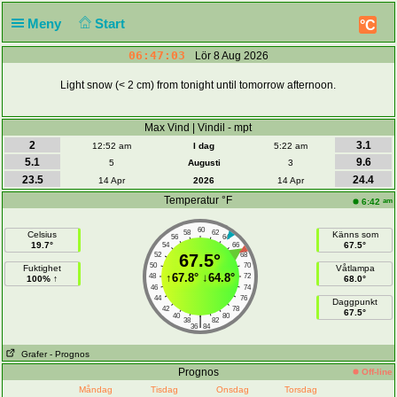
Meny
Start
°C
06:47:03
Lör 8 Aug 2026
Light snow (< 2 cm) from tonight until tomorrow afternoon.
Max Vind | Vindil - mpt
2
3.1
12:52 am
I dag
5:22 am
5.1
9.6
5
Augusti
3
23.5
24.4
14 Apr
2026
14 Apr
Temperatur °F
am
6:42
60
58
62
Celsius
Känns som
56
64
19.7°
67.5°
54
66
52
67.5°
68
50
70
Fuktighet
Våtlampa
↑
67.8°
↓
64.8°
48
72
100% ↑
68.0°
46
74
44
76
Daggpunkt
42
78
67.5°
40
80
|
38
82
36
84
Grafer
- Prognos
Prognos
Off-line
Måndag
Tisdag
Onsdag
Torsdag