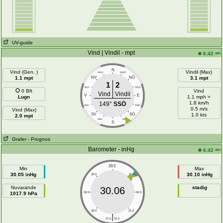
UV-guide
Vind | Vindil - mpt
am
6:42
N
Vind (Gen. )
Vindil (Max)
NNV
NNÖ
NÖ
1.1 mpt
NV
3.1 mpt
1
2
VNV
ÖNÖ
0 Bft
Vind
Vind
Vindil
V
E
Lugn
1.1 mph =
1.8 km/h
149°
SSÖ
VSV
ÖSÖ
0.5 m/s
Vind (Max)
SÖ
SV
1.0 kts
2.0 mpt
SSV
SSÖ
S
Grafer
- Prognos
Barometer - inHg
am
6:42
29.5
Min
Max
30.05 inHg
30.10 inHg
29.0
30.0
Nuvarande
stadig
30.06
1017.9 hPa
28.5
30.5
28.0
31.0
|
27.5
31.5