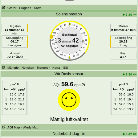
Grafer
- Prognos
- Karta
Solens position
am
6:46
11
13
Dagsljus
Mörker
10
14
14 timmar 12
09
15
9 timmar 47 min
08
16
min
Beräknad
07
17
Soluppgång
Solnedgång
13
42
06
18
06:17
timmar
min
20:29
05
19
I morgon
I dag
Av dagsljus
04
20
03
21
Azimut
Höjd
02
22
72.1° ÖNÖ
01
23
4.1°
Måninfo
- Norrsken
- Meteorer
- Karta
- ISS
Vår Davis sensor
am
6:30
59.6
pm10
pm2.5
AQI:
epa
Tms
AQI
Tms
AQI
3
3
ug/m
ug/m
16.0
17.3
59.6
16.5
1
19.6
21.1
1
65.9
19.4
3
15.6
16.8
3
57.6
15.6
24
13.6
14.7
24
53.6
13.7
Måttlig luftkvalitet
AQI Map
- Windy Map
Nederbörd idag - in
am
6:42