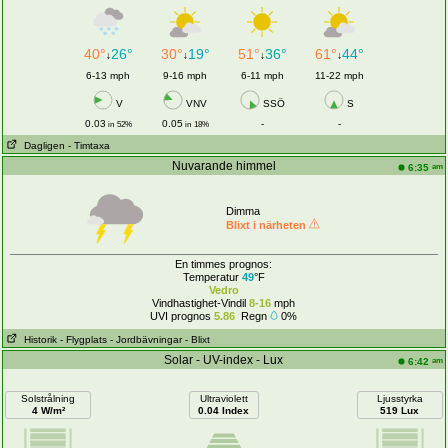
40°
26°
30°
19°
51°
36°
61°
44°
↓
↓
↓
↓
6-13 mph
9-16 mph
6-11 mph
11-22 mph
V
VNV
SSÖ
S
0.03
0.05
-
-
in
52%
in
18%
Dagligen
- Timtaxa
Nuvarande himmel
am
6:35
Dimma
Blixt i närheten
En timmes prognos:
Temperatur
49
°F
Vedro
Vindhastighet-Vindil
8-16
mph
UVI prognos
5.86
Regn
0%
Historik
- Flygplats
- Jordbävningar
- Blixt
Solar - UV-index - Lux
am
6:42
Solstrålning
Ultraviolett
Ljusstyrka
4 W/m²
0.04 Index
519 Lux