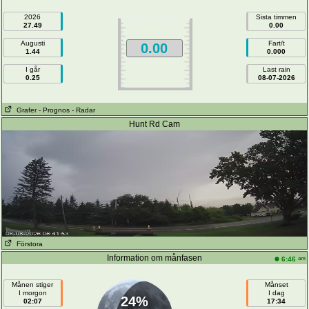
2026
Sista timmen
27.49
0.00
Augusti
Fart/t
0.00
1.44
0.000
I går
Last rain
0.25
08-07-2026
Grafer
- Prognos
- Radar
Hunt Rd Cam
Förstora
Information om månfasen
am
6:46
Månen stiger
Månset
I morgon
I dag
24%
02:07
17:34