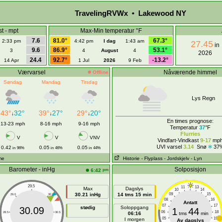
TravelingRVWx • Lakewood NY
t - mpt
Max-Min temperatur °F
7.6
81.0°
67.3°
2:33 pm
4:42 pm
I dag
1:43 am
27.45
in
9.6
86.9°
53.1°
3
4
August
4
2026
24.4
92.7°
-13.2°
14 Apr
1 Jul
2026
9 Feb
Værvarsel
Nåværende himmel
Offline
Søndag
Mandag
Tirsdag
Lys Regn
43°
32°
39°
27°
29°
20°
↓
↓
↓
En times prognose:
13-23 mph
8-16 mph
9-16 mph
Temperatur
37
°F
Flurries
V
V
VNV
Vindfart-Vindkast
9-17
mp
UVI varsel
3.14
Snø
37
0.42
0.05
0.05
in
96%
in
46%
in
44%
ime
Historie
- Flyplass
- Jordskjelv
- Lyn
Barometer - inHg
Solposisjon
pm
6:42
29.5
11
13
Max
Dagslys
10
14
30.21 inHg
14 tms 15 min
09
15
29.0
30.0
08
16
Antatt
07
17
stødig
Soloppgang
30.09
1
44
06
18
28.5
30.5
06:16
tms
min
05
19
I morgen
Av dagslys