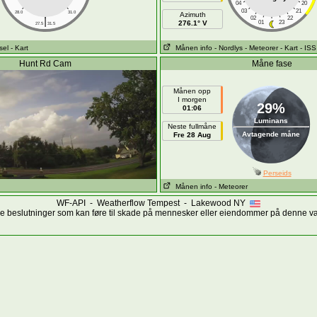
04
20
03
21
28.0
31.0
Azimuth
|
02
22
276.1° V
01
23
27.5
31.5
sel
- Kart
Månen info
- Nordlys
- Meteorer
- Kart
- ISS
Hunt Rd Cam
Måne fase
Månen opp
I morgen
29%
01:06
Luminans
Neste fullmåne
Avtagende måne
Fre 28 Aug
Perseids
Månen info
- Meteorer
WF-API - Weatherflow Tempest - Lakewood NY
ige beslutninger som kan føre til skade på mennesker eller eiendommer på denne 