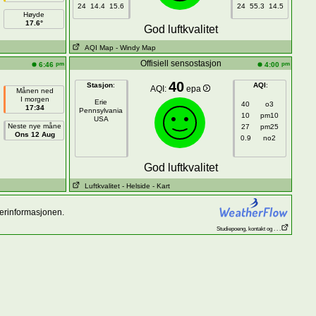
24
14.4
15.6
24
55.3
14.5
Høyde
17.6°
God luftkvalitet
AQI Map
- Windy Map
Offisiell sensostasjon
pm
pm
6:46
4:00
40
Stasjon
:
AQI
:
AQI:
epa
Månen ned
I morgen
Erie
40
o3
17:34
Pennsylvania
10
pm10
USA
Neste nye måne
27
pm25
Ons 12 Aug
0.9
no2
God luftkvalitet
Luftkvalitet
- Helside
- Kart
værinformasjonen.
Studiepoeng, kontakt og . . .