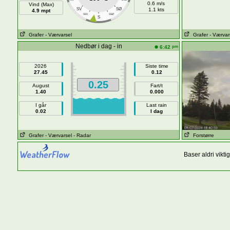
0.6 m/s
Vind (Max)
SV
SØ
1.1 kts
4.9 mpt
SSV
SSØ
S
Grafer
- Værvarsel
Grafer
- Værvar
Nedbør i dag - in
pm
6:42
2026
Siste time
27.45
0.12
0.25
August
Fart/t
1.40
0.000
I går
Last rain
0.02
I dag
Grafer
- Værvarsel
- Radar
Forstørre
Baser aldri vikt