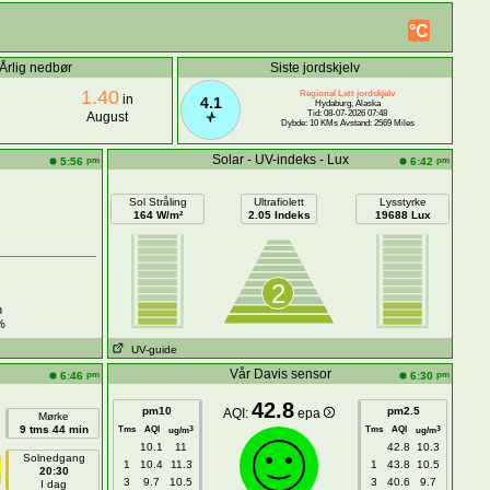
°C
Årlig nedbør
Siste jordskjelv
1.40
Regional Lett jordskjelv
in
4.1
Hydaburg, Alaska
Tid: 08-07-2026 07:48
August
Dybde: 10 KMs Avstand: 2569 Miles
Solar - UV-indeks - Lux
pm
pm
5:56
6:42
Sol Stråling
Ultrafiolett
Lysstyrke
164 W/m²
2.05 Indeks
19688 Lux
2
h
%
UV-guide
Vår Davis sensor
pm
pm
6:46
6:30
42.8
pm10
pm2.5
AQI:
epa
Mørke
9 tms 44 min
Tms
AQI
Tms
AQI
3
3
ug/m
ug/m
10.1
11
42.8
10.3
Solnedgang
1
10.4
11.3
1
43.8
10.5
20:30
3
9.7
10.5
3
40.6
9.7
I dag