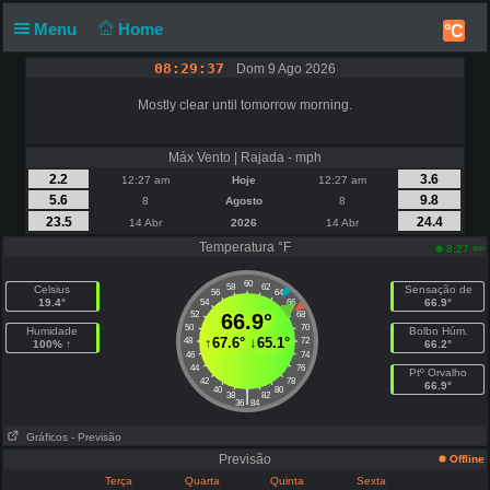
Menu
Home
°C
08:29:37
Dom 9 Ago 2026
Mostly clear until tomorrow morning.
Máx Vento | Rajada - mph
2.2
3.6
12:27 am
Hoje
12:27 am
5.6
9.8
8
Agosto
8
23.5
24.4
14 Abr
2026
14 Abr
Temperatura °F
am
8:27
60
58
62
Celsius
Sensação de
56
64
19.4°
66.9°
54
66
52
66.9°
68
50
70
Humidade
Bolbo Húm.
↑
67.6°
↓
65.1°
48
72
100% ↑
66.2°
46
74
44
76
Ptº Orvalho
42
78
66.9°
40
80
|
38
82
36
84
Gráficos
- Previsão
Previsão
Offline
Terça
Quarta
Quinta
Sexta