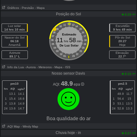
Gráficos
- Previsão
- Mapa
Posição do Sol
am
8:29
11
13
Luz solar
Escuridão
10
14
14 hrs 10 min
09
15
9 hrs 49 min
08
16
Estimado
07
17
Nascer do Sol
Pôr do Sol
11
58
06
18
06:18
hrs
min
20:27
05
19
Amanhã
Hoje
De Luz Solar
04
20
03
21
Azimute
Elevação
02
22
89.1° L
01
23
22.7°
Info da Lua
- Aurora
- Meteoros
- Mapa
- ISS
Nosso sensor Davis
am
8:15
48.9
pm10
pm2.5
AQI:
epa
hrs
AQI
hrs
AQI
3
3
ug/m
ug/m
13.1
14.1
48.9
11.7
1
15.4
16.6
1
56.4
15
3
13.8
14.9
3
53.1
13.5
24
13.6
14.7
24
52.8
13.3
Boa qualidade do ar
AQI Map
- Windy Map
Chuva hoje - in
am
8:27