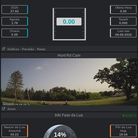
2026
Última Hora
27.83
0.00
Agosto
Taxa/h
0.00
1.78
0.000
Ontem
Last rain
0.05
08-08-2026
Gráficos
- Previsão
- Radar
Hunt Rd Cam
Zoom
Info Fase da Lua
am
8:29
Nascer da Lua
Pôr da Lua
Amanhã
Hoje
14%
03:21
18:34