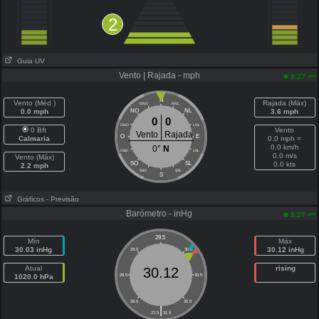
2
Guia UV
Vento | Rajada - mph
am
8:27
N
Vento (Méd )
Rajada (Máx)
NNO
NNL
0.0 mph
NO
NL
3.6 mph
0
0
ONO
LNL
0 Bft
Vento
Vento
Rajada
O
E
Calmaria
0.0 mph =
0.0 km/h
0°
N
OSO
LSL
0.0 m/s
Vento (Máx)
SO
SL
0.0 kts
2.2 mph
SSO
SSL
S
Gráficos
- Previsão
Barómetro - inHg
am
8:27
29.5
Mín
Máx
30.03 inHg
30.12 inHg
29.0
30.0
Atual
rising
30.12
1020.0 hPa
28.5
30.5
28.0
31.0
|
27.5
31.5