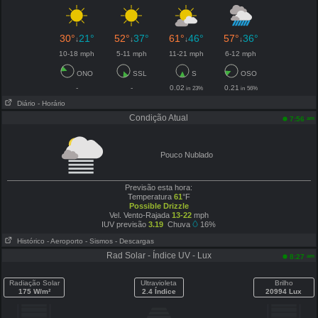
30°
21°
52°
37°
61°
46°
57°
36°
↓
↓
↓
↓
10-18 mph
5-11 mph
11-21 mph
6-12 mph
ONO
SSL
S
OSO
-
-
0.02
0.21
in
23%
in
56%
Diário
- Horário
Condição Atual
am
7:56
Pouco Nublado
Previsão esta hora:
Temperatura
61
°F
Possible Drizzle
Vel. Vento-Rajada
13-22
mph
IUV previsão
3.19
Chuva
16%
Histórico
- Aeroporto
- Sismos
- Descargas
Rad Solar - Índice UV - Lux
am
8:27
Radiação Solar
Ultravioleta
Brilho
175 W/m²
2.4 Índice
20994 Lux