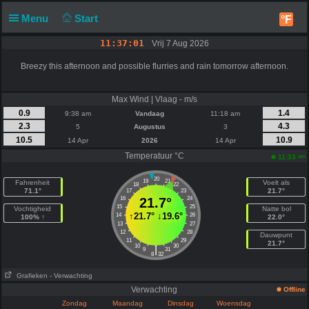
Menu
Start
°F
11:37:01
Vrij 7 Aug 2026
Breezy this afternoon and possible flurries and rain tomorrow afternoon.
Max Wind | Vlaag - m/s
0.9
1.4
9:38 am
Vandaag
11:18 am
2.3
4.3
5
Augustus
3
10.5
10.9
14 Apr
2026
14 Apr
Temperatuur °C
am
11:33
20
19
21
Fahrenheit
Voelt als
18
22
71.1°
21.7°
17
23
16
21.7°
24
15
25
Vochtigheid
Natte bol
↑
21.7°
↓
19.6°
14
26
100% ↑
22.0°
13
27
12
28
Dauwpunt
11
29
21.7°
10
30
|
9
31
8
32
Grafieken
- Verwachting
Verwachting
Offline
Zondag
Maandag
Dinsdag
Woensdag