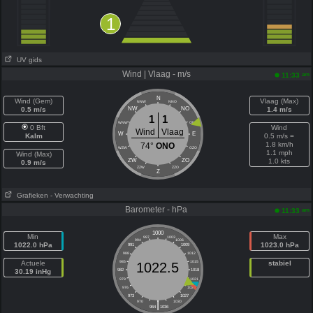
1
UV gids
Wind | Vlaag - m/s
am
11:33
N
Wind (Gem)
Vlaag (Max)
NNW
NNO
0.5 m/s
NW
NO
1.4 m/s
1
1
WNW
ONO
0 Bft
Wind
Wind
Vlaag
W
E
Kalm
0.5 m/s =
1.8 km/h
74°
ONO
WZW
OZO
1.1 mph
Wind (Max)
ZW
ZO
1.0 kts
0.9 m/s
ZZW
ZZO
Z
Grafieken
- Verwachting
Barometer - hPa
am
11:33
1000
Min
Max
997
1003
994
1006
1022.0 hPa
1023.0 hPa
991
1009
988
1012
Actuele
985
1015
stabiel
1022.5
30.19 inHg
982
1018
979
1021
976
1024
973
1027
|
970
1030
964
1036