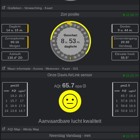
Grafieken
- Verwachting
- Kaart
Zon positie
am
11:36
11
13
Daglicht
Donker
10
14
14 u. 15 m.
09
15
9 u. 44 m.
08
16
Geschat:
07
17
Zonsopkomst
Zonsondergang
8
53
06
18
06:16
u.
m.
20:30
05
19
Morgen
Vandaag
daglicht
04
20
03
21
Azimuth
Elevatie hoek
02
22
130.4° ZO
01
23
55.5°
Maan informatie
- Aurora
- Meteoren
- Kaart
- ISS
Onze Davis AirLink sensor
am
11:15
65.7
pm10
pm2.5
AQI:
epa
uren
AQI
uren
AQI
3
3
ug/m
ug/m
19.2
20.7
65.7
19.4
1
15.7
17
1
57.6
15.5
3
16.6
17.9
3
59.8
16.6
24
13.6
14.7
24
53.6
13.7
Aanvaardbare lucht kwaliteit
AQI Map
- Windy Map
Neerslag Vandaag - mm
am
11:33