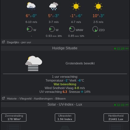
6°
-0°
5°
-3°
-1°
-6°
10°
3°
↓
↓
↓
↓
6-10 m/s
3-7 m/s
4-7 m/s
2-5 m/s
W
W
WNW
ZZO
-
0.93
0.85
-
mm
30%
mm
52%
Dagelijks
- per uur
Huidige Situatie
am
11:25
Grotendeels bewolkt
1 uur verwachting:
Temperatuur
-1
° Voelt:
-6
°C
Wat bewolking
Wind Snelheid-Vlaag
4-8
m/s
UV verwachting
6.3
Sneeuw
14%
Historie
- Vliegveld
- Aardbevingen
- Bliksem
Solar - UV-Index - Lux
am
11:33
Zonnestraling
Ultraviolet
Herlderheid
178 W/m²
1.94 Index
21441 Lux