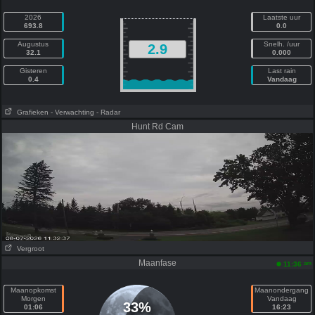
2026
Laatste uur
693.8
0.0
Augustus
Snelh. /uur
2.9
32.1
0.000
Gisteren
Last rain
0.4
Vandaag
Grafieken
- Verwachting
- Radar
Hunt Rd Cam
Vergroot
Maanfase
am
11:36
Maanopkomst
Maanondergang
Morgen
Vandaag
33%
01:06
16:23