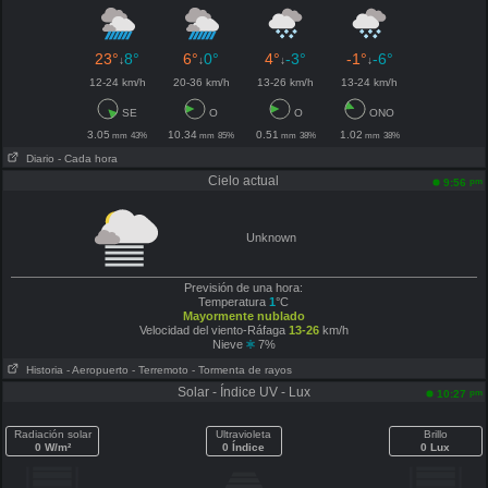
23°
8°
6°
0°
4°
-3°
-1°
-6°
↓
↓
↓
↓
12-24 km/h
20-36 km/h
13-26 km/h
13-24 km/h
SE
O
O
ONO
3.05
10.34
0.51
1.02
mm
43%
mm
85%
mm
38%
mm
38%
Diario
- Cada hora
Cielo actual
pm
9:56
Unknown
Previsión de una hora:
Temperatura
1
°C
Mayormente nublado
Velocidad del viento-Ráfaga
13-26
km/h
Nieve
7%
Historia
- Aeropuerto
- Terremoto
- Tormenta de rayos
Solar - Índice UV - Lux
pm
10:27
Radiación solar
Ultravioleta
Brillo
0 W/m²
0 Índice
0 Lux