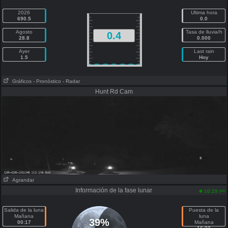
2026
Ultima hora
690.5
0.0
Agosto
Tasa de lluvia/h
0.4
28.8
0.000
Ayer
Last rain
1.5
Hoy
Gráficos
- Pronóstico
- Radar
Hunt Rd Cam
Agrandar
Información de la fase lunar
pm
10:29
Salida de la luna
Puesta de la
Mañana
luna
39%
00:17
Mañana