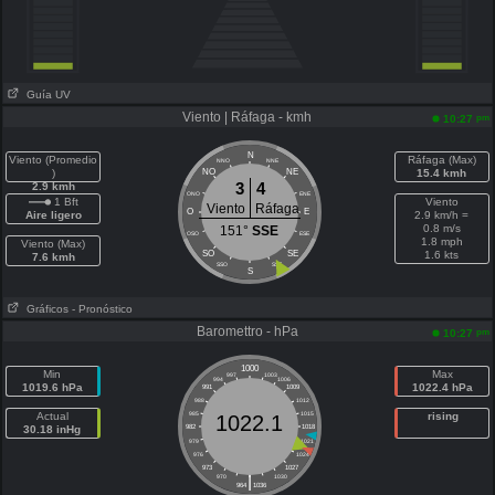
Guía UV
Viento | Ráfaga - kmh
pm
10:27
N
Viento (Promedio
Ráfaga (Max)
NNO
NNE
)
NO
NE
15.4 kmh
3
4
2.9 kmh
ONO
ENE
1 Bft
Viento
Viento
Ráfaga
O
E
Aire ligero
2.9 km/h =
0.8 m/s
151°
SSE
OSO
ESE
1.8 mph
Viento (Max)
SO
SE
1.6 kts
7.6 kmh
SSO
SSE
S
Gráficos
- Pronóstico
Baromettro - hPa
pm
10:27
1000
Min
Max
997
1003
994
1006
1019.6 hPa
1022.4 hPa
991
1009
988
1012
Actual
985
1015
rising
1022.1
30.18 inHg
982
1018
979
1021
976
1024
973
1027
|
970
1030
964
1036