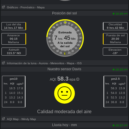
Gráficos
- Pronóstico
- Mapa
Posición del sol
pm
10:29
11
13
Luz del dia
Oscuridad
10
14
14 hrs.17 Min
09
15
9 hrs.42 Min
08
16
Estimada
07
17
Amanece
Puesta de sol
7
45
06
18
06:15
hrs.
Min
20:30
05
19
Mañana
Mañana
A la salida
04
20
del sol
03
21
Azimuth
Elevacion
02
22
315.5° NO
01
23
-19°
Información de la luna
- Aurora
- Meteoritos
- Mapa
- ISS
Nuestro sensor Davis
pm
10:15
58.3
pm10
pm2.5
AQI:
epa
hrs.
AQI
hrs.
AQI
3
3
ug/m
ug/m
16.5
17.8
58.3
15.9
1
14.0
15.1
1
54.0
13.9
3
13.2
14.3
3
52.5
13.2
24
8.9
9.6
24
36.8
8.8
Calidad moderada del aire
AQI Map
- Windy Map
Lluvia hoy - mm
pm
10:27