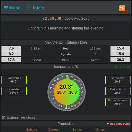
Menú
Inicio
°F
22:29:38
Jue 6 Ago 2026
Light rain this morning and starting this evening.
Max Viento | Ráfaga - kmh
7.6
15.4
1:32 pm
Hoy
1:32 pm
8.2
15.4
5
Agosto
3
37.8
39.3
14 Abr
2026
14 Abr
Temperatura °C
pm
10:27
20
19
21
Fahrenheit
Sensación
18
22
68.5°
20.3°
17
23
16
20.3°
24
15
25
Humedad
Bulbo húm.
↑
28.8°
↓
18.8°
14
26
99% ↑
19.9°
13
27
12
28
Punto de rocío
11
29
20.1°
10
30
|
9
31
8
32
Gráficos
- Pronóstico
Pronóstico
Desconectado
Sabado
Domingo
Lunes
Martes