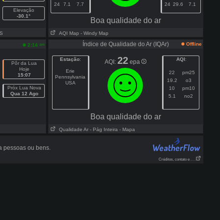
24
7.1
7.7
24
29.6
7.1
Elevação
-30.1°
Boa qualidade do ar
SS
AQI Map
- Windy Map
Índice de Qualidade do Ar (IQAr)
Offline
am
2:14
22
Estação
:
AQI
:
AQI:
epa
Pôr da Lua
Hoje
Erie
22
pm25
15:07
Pennsylvania
19.2
o3
USA
Próx Lua Nova
10
pm10
Qua 12 Ago
5.1
no2
Boa qualidade do ar
Qualidade Ar
- Pág Inteira
- Mapa
a pessoas ou bens.
Créditos, contato e . . .