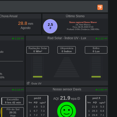
°F
Chuva Anual
Último Sismo
28.8
Sismo regional Sismo Menor
mm
2.5
Jal, New Mexico
Hora: 08-05-2026 07:43
Agosto
Profund: 6 KMs Distância: 2406 KMs
Rad Solar - Índice UV - Lux
am
am
1:33
2:12
Radiação Solar
Ultravioleta
Brilho
0 W/m²
0 Índice
0 Lux
ado
/h
6%
Guia UV
Nosso sensor Davis
am
am
2:14
2:00
21.9
pm10
pm2.5
AQI:
epa
Escuridão
9 hrs 42 min
hrs
AQI
hrs
AQI
3
3
ug/m
ug/m
4.9
5.3
21.9
5.3
Pôr do Sol
1
6.7
7.3
1
28.3
6.8
20:31
3
7.2
7.7
3
29.8
7.1
Hoje