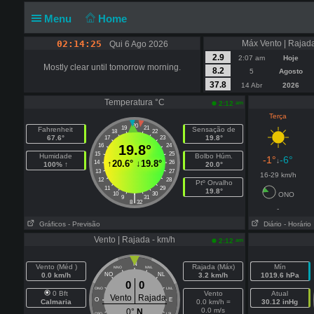
Menu
Home
02:14:25
Máx Vento | Rajada
Qui 6 Ago 2026
2.9
2:07 am
Hoje
Mostly clear until tomorrow morning.
8.2
5
Agosto
37.8
14 Abr
2026
Temperatura °C
am
2:12
Terça
20
19
21
Fahrenheit
Sensação de
18
22
67.6°
19.8°
17
23
16
19.8°
24
15
25
Humidade
Bolbo Húm.
-1°
-6°
↓
↑
20.6°
↓
19.8°
14
26
100% ↑
20.0°
13
27
16-29 km/h
12
28
Ptº Orvalho
11
29
19.8°
10
30
ONO
|
9
31
8
32
-
Gráficos
- Previsão
Diário
- Horário
Vento | Rajada - km/h
am
2:12
N
Vento (Méd )
Rajada (Máx)
Mín
NNO
NNL
0.0 km/h
NO
NL
3.2 km/h
1019.6 hPa
0
0
ONO
LNL
0 Bft
Vento
Atual
Vento
Rajada
O
E
Calmaria
0.0 km/h =
30.12 inHg
0.0 m/s
0°
N
OSO
LSL