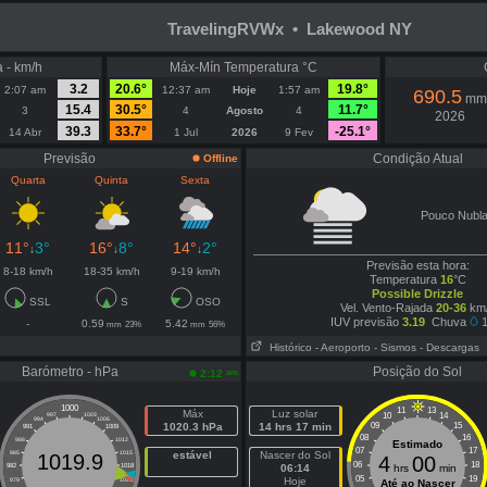
TravelingRVWx • Lakewood NY
 - km/h
Máx-Mín Temperatura °C
3.2
20.6°
19.8°
2:07 am
12:37 am
Hoje
1:57 am
690.5
mm
15.4
30.5°
11.7°
3
4
Agosto
4
2026
39.3
33.7°
-25.1°
14 Abr
1 Jul
2026
9 Fev
Previsão
Condição Atual
Offline
Quarta
Quinta
Sexta
Pouco Nubl
11°
3°
16°
8°
14°
2°
↓
↓
↓
Previsão esta hora:
8-18 km/h
18-35 km/h
9-19 km/h
Temperatura
16
°C
Possible Drizzle
SSL
S
OSO
Vel. Vento-Rajada
20-36
km
IUV previsão
3.19
Chuva
1
-
0.59
5.42
mm
23%
mm
56%
Histórico
- Aeroporto
- Sismos
- Descargas
Barómetro - hPa
Posição do Sol
am
2:12
1000
11
13
Máx
Luz solar
10
14
997
1003
994
1006
1020.3 hPa
14 hrs 17 min
09
15
991
1009
08
16
988
1012
Estimado
07
17
985
1015
estável
Nascer do Sol
1019.9
4
00
06
18
982
1018
06:14
hrs
min
05
19
Hoje
979
1021
Até ao Nascer