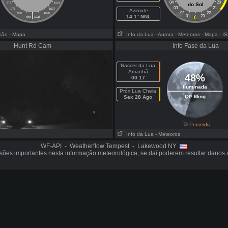
04
20
976
1024
do Sol
03
21
973
1027
Azimute
|
02
22
970
1030
14.1° NNL
01
23
964
1036
isão
- Mapa
Info da Lua
- Aurora
- Meteoros
- Mapa
- I
Hunt Rd Cam
Info Fase da Lua
Nascer da Lua
Amanhã
48%
00:17
Iluminada
Próx Lua Cheia
Qtº Ming
Sex 28 Ago
Perseids
Info da Lua
- Meteoros
WF-API - Weatherflow Tempest - Lakewood NY
sões importantes nesta informação meteorológica, se daí poderem resultar danos 