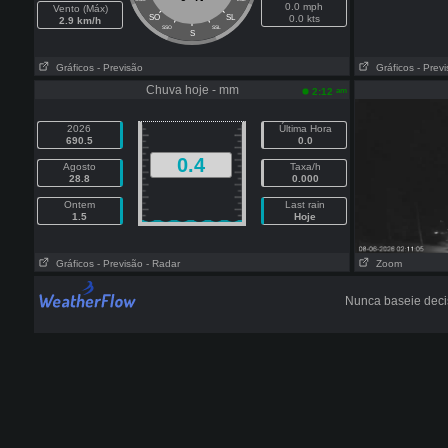
0.0 mph
Vento (Máx)
SO
SL
0.0 kts
2.9 km/h
SSO
SSL
S
Gráficos
- Previsão
Gráficos
- Prev
Chuva hoje - mm
am
2:12
2026
Última Hora
690.5
0.0
0.4
Agosto
Taxa/h
28.8
0.000
Ontem
Last rain
1.5
Hoje
Gráficos
- Previsão
- Radar
Zoom
Nunca baseie deci