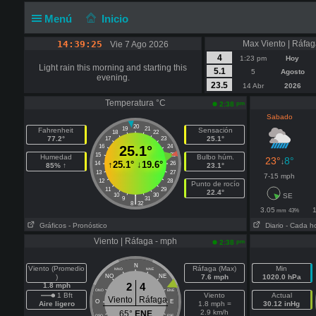
Menú
Inicio
14:39:25
Max Viento | Ráfag
Vie 7 Ago 2026
4
1:23 pm
Hoy
Light rain this morning and starting this
5.1
5
Agosto
evening.
23.5
14 Abr
2026
Temperatura °C
pm
2:38
Sabado
20
19
21
Fahrenheit
Sensación
18
22
77.2°
25.1°
17
23
16
25.1°
24
15
25
Humedad
Bulbo húm.
23°
8°
↓
↑
25.1°
↓
19.6°
14
26
85% ↑
23.1°
13
27
7-15 mph
12
28
Punto de rocío
11
29
22.4°
10
30
SE
|
9
31
8
32
3.05
1
mm
43%
Gráficos
- Pronóstico
Diario
- Cada h
Viento | Ráfaga - mph
pm
2:38
N
Viento (Promedio
Ráfaga (Max)
Min
NNO
NNE
)
NO
NE
7.6 mph
1020.0 hPa
2
4
1.8 mph
ONO
ENE
1 Bft
Viento
Actual
Viento
Ráfaga
O
E
Aire ligero
1.8 mph =
30.12 inHg
2.9 km/h
65°
ENE
OSO
ESE