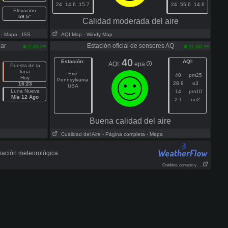
24
14.6
15.7
24
55.6
14.6
Elevacion
59.5°
Calidad moderada del aire
- Mapa
- ISS
AQI Map
- Windy Map
nar
Estación oficial de sensores AQ
pm
am
2:39
11:00
40
Estación
:
AQI
:
AQI:
epa
Puesta de la
luna
Erie
40
pm25
Hoy
Pennsylvania
28.9
o3
16:23
USA
Luna Nueva
14
pm10
Mie 12 Ago
2.1
no2
Buena calidad del aire
Cualidad del Aire
- Página completa
- Mapa
mación meteorológica.
Créditos, contacto y . . .