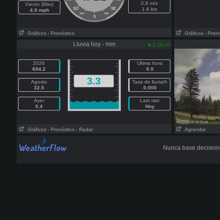
0.8 m/s
Viento (Max)
SO
SE
1.6 kts
4.0 mph
SSO
SSE
S
Gráficos
- Pronóstico
Gráficos
- Pron
Lluvia hoy - mm
pm
2:38
2026
Ultima hora
694.2
0.0
3.3
Agosto
Tasa de lluvia/h
32.5
0.000
Ayer
Last rain
0.4
Hoy
Gráficos
- Pronóstico
- Radar
Agrandar
Nunca base decisione