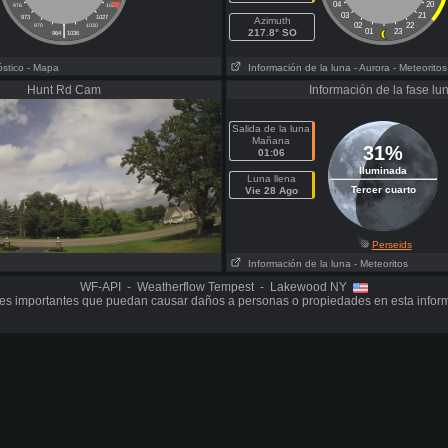
04
20
976
1024
03
21
973
1027
Azimuth
|
02
22
970
1030
217.8° SO
01
23
964
1036
óstico
- Mapa
Información de la luna
- Aurora
- Meteoritos
Hunt Rd Cam
Información de la fase lu
Salida de la luna
Mañana
31%
01:06
Iluminada
Luna llena
Tercer cuarto
Vie 28 Ago
Perseids
Información de la luna
- Meteoritos
WF-API - Weatherflow Tempest - Lakewood NY
s importantes que puedan causar daños a personas o propiedades en esta infor