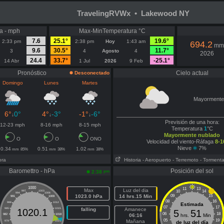
TravelingRVWx • Lakewood NY
a - mph
Max-MinTemperatura °C
7.6
25.1°
19.6°
2:33 pm
2:38 pm
Hoy
1:43 am
694.2
mm
9.6
30.5°
11.7°
3
4
Agosto
4
2026
24.4
33.7°
-25.1°
14 Abr
1 Jul
2026
9 Feb
Pronóstico
Cielo actual
Desconectado
Domingo
Lunes
Martes
Mayormente
6°
0°
4°
-3°
-1°
-6°
↓
↓
↓
Previsión de una hora:
12-23 mph
8-16 mph
8-15 mph
Temperatura
1
°C
Mayormente nublado
O
O
ONO
Velocidad del viento-Ráfaga
8-1
Nieve
7%
0.34
0.51
1.02
mm
85%
mm
38%
mm
38%
ora
Historia
- Aeropuerto
- Terremoto
- Torment
Baromettro - hPa
Posición del sol
pm
2:38
1000
11
13
Max
Luz del dia
10
14
997
1003
994
1006
1023.0 hPa
14 hrs.15 Min
09
15
991
1009
08
16
988
1012
Estimada
07
17
985
1015
falling
Amanece
1020.1
5
51
06
18
982
1018
06:16
hrs.
Min
05
19
Mañana
979
1021
de luz del día