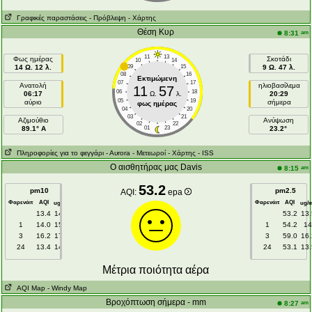
Γραφικές παραστάσεις
- Πρόβλεψη
- Χάρτης
Θέση Κυρ
am
8:31
11
13
Φως ημέρας
Σκοτάδι
10
14
14 Ω. 12 λ.
09
15
9 Ω. 47 λ.
08
16
Εκτιμώμενη
07
17
Ανατολή
ηλιοβασίλεμα
11
57
06
18
06:17
Ω.
λ.
20:29
05
19
αύριο
σήμερα
φως ημέρας
04
20
03
21
Aζιμούθιο
Ανύψωση
02
22
89.1° A
01
23
23.2°
Πληροφορίες για το φεγγάρι
- Αυrora
- Μετεωροί
- Χάρτης
- ISS
Ο αισθητήρας μας Davis
am
8:15
53.2
pm10
pm2.5
AQI:
epa
Φαρενάιτ
AQI
Φαρενάιτ
AQI
3
ug/m
ug/
13.4
14.5
53.2
13.
1
14.0
15.1
1
54.2
1
3
16.2
17.5
3
59.0
16.
24
13.4
14.5
24
53.1
13.
Μέτρια ποιότητα αέρα
AQI Map
- Windy Map
Βροχόπτωση σήμερα - mm
am
8:27