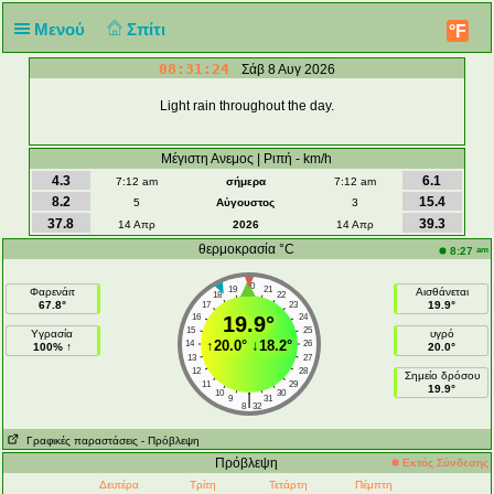
Μενού
Σπίτι
°F
08:31:24
Σάβ 8 Αυγ 2026
Light rain throughout the day.
Μέγιστη Ανεμος | Ριπή - km/h
4.3
6.1
7:12 am
σήμερα
7:12 am
8.2
15.4
5
Αύγουστος
3
37.8
39.3
14 Απρ
2026
14 Απρ
θερμοκρασία °C
am
8:27
20
19
21
Φαρενάιτ
Αισθάνεται
18
22
67.8°
19.9°
17
23
16
19.9°
24
15
25
Υγρασία
υγρό
↑
20.0°
↓
18.2°
14
26
100% ↑
20.0°
13
27
12
28
Σημείο δρόσου
11
29
19.9°
10
30
|
9
31
8
32
Γραφικές παραστάσεις
- Πρόβλεψη
Πρόβλεψη
Εκτός Σύνδεσης
Δευτέρα
Τρίτη
Τετάρτη
Πέμπτη