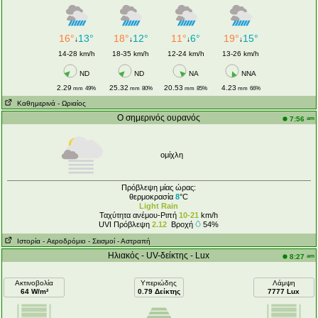
16°
13°
18°
12°
11°
6°
19°
15°
↓
↓
↓
↓
14-28 km/h
18-35 km/h
12-24 km/h
13-26 km/h
ND
ND
NA
NNA
2.29
25.32
20.53
4.23
mm
49%
mm
80%
mm
85%
mm
66%
Καθημερινά
- Ωριαίος
Ο σημερινός ουρανός
am
7:56
ομίχλη
Πρόβλεψη μίας ώρας:
θερμοκρασία
8
°C
Light Rain
Ταχύτητα ανέμου-Ριπή
10-21
km/h
UVI Πρόβλεψη
2.12
Βροχή
54%
Ιστορία
- Aεροδρόμιο
- Σεισμοί
- Αστραπή
Ηλιακός - UV-δείκτης - Lux
am
8:27
Ακτινοβολία
Υπεριώδης
Λάμψη
64 W/m²
0.79 Δείκτης
7777 Lux