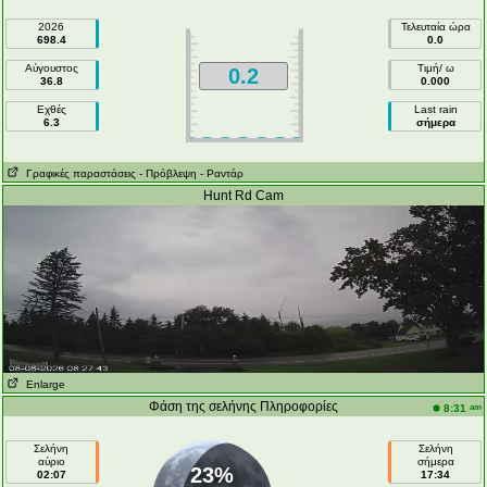
2026
Τελευταία ώρα
698.4
0.0
Αύγουστος
Τιμή/ ω
0.2
36.8
0.000
Εχθές
Last rain
6.3
σήμερα
Γραφικές παραστάσεις
- Πρόβλεψη
- Ραντάρ
Hunt Rd Cam
Enlarge
Φάση της σελήνης Πληροφορίες
am
8:31
Σελήνη
Σελήνη
αύριο
σήμερα
23%
02:07
17:34