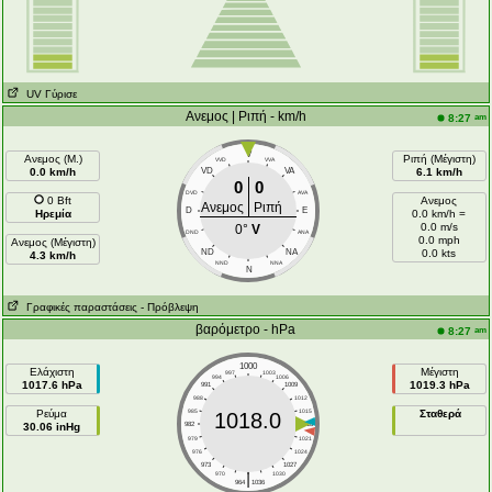
UV Γύρισε
Ανεμος | Ριπή - km/h
am
8:27
V
Ανεμος (Μ.)
Ριπή (Μέγιστη)
VVD
VVA
0.0 km/h
VD
VA
6.1 km/h
0
0
DVD
AVA
0 Bft
Ανεμος
Ανεμος
Ριπή
D
E
Ηρεμία
0.0 km/h =
0.0 m/s
0°
V
DND
ANA
0.0 mph
Ανεμος (Μέγιστη)
ND
NA
0.0 kts
4.3 km/h
NND
NNA
N
Γραφικές παραστάσεις
- Πρόβλεψη
βαρόμετρο - hPa
am
8:27
1000
Ελάχιστη
Μέγιστη
997
1003
994
1006
1017.6 hPa
1019.3 hPa
991
1009
988
1012
Ρεύμα
985
1015
Σταθερά
1018.0
30.06 inHg
982
1018
979
1021
976
1024
973
1027
|
970
1030
964
1036