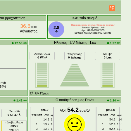
°F
σια βροχόπτωση
Τελευταίο σεισμό
36.6
Περιφερειακός σεισμός Μικρός σεισμός
mm
2.8
Saratoga Springs, Utah
ώρα: 08-07-2026 19:55
Αύγουστος
Βάθος: 6 KMs Απόσταση: 2716 KMs
Ηλιακός - UV-δείκτης - Lux
am
am
12:56
1:37
Ακτινοβολία
Υπεριώδης
Λάμψη
0 W/m²
0 Δείκτης
0 Lux
m/h
54%
UV Γύρισε
Ο αισθητήρας μας Davis
am
am
1:41
1:30
54.2
pm10
pm2.5
AQI:
epa
Σκοτάδι
9 Ω. 47 λ.
Φαρενάιτ
AQI
Φαρενάιτ
AQI
3
3
ug/m
ug/m
14.2
15.3
54.2
14
ηλιοβασίλεμα
1
13.2
14.3
1
52.4
13.1
20:29
3
13.2
14.2
3
52.5
13.1
σήμερα