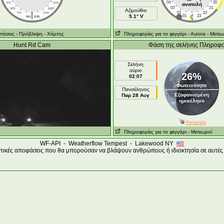
04
20
976
1024
ανατολή
03
21
973
1027
Aζιμούθιο
|
02
22
970
1030
5.1° V
01
23
964
1036
τάσεις
- Πρόβλεψη
- Χάρτης
Πληροφορίες για το φεγγάρι
- Αυrora
- Μετεω
Hunt Rd Cam
Φάση της σελήνης Πληροφο
Σελήνη
αύριο
26%
02:07
Φωτεινότητα
Πανσέληνος
Εξαφανισμένη
Παρ 28 Αυγ
ημισέληνο
Perseids
Πληροφορίες για το φεγγάρι
- Μετεωροί
WF-API - Weatherflow Tempest - Lakewood NY
ντικές αποφάσεις που θα μπορούσαν να βλάψουν ανθρώπους ή ιδιοκτησία σε αυτές 