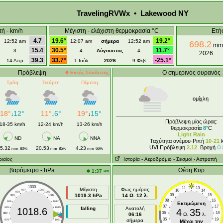
TravelingRVWx • Lakewood NY
πή - km/h
Μέγιστη - ελάχιστη θερμοκρασία °C
Ετή
4.7
19.6°
19.2°
12:52 am
12:07 am
σήμερα
12:52 am
698.2
mm
15.4
30.5°
11.7°
3
4
Αύγουστος
4
2026
39.3
33.7°
-25.1°
14 Απρ
1 Ιούλ
2026
9 Φεβ
Πρόβλεψη
Ο σημερινός ουρανός
Εκτός Σύνδεσης
Τρίτη
Τετάρτη
Πέμπτη
ομίχλη
18°
12°
11°
6°
19°
15°
↓
↓
↓
Πρόβλεψη μίας ώρας:
18-35 km/h
12-24 km/h
13-26 km/h
θερμοκρασία
8
°C
Light Rain
ND
NA
NNA
Ταχύτητα ανέμου-Ριπή
10-21
k
UVI Πρόβλεψη
2.12
Βροχή
5.32
20.53
4.23
mm
80%
mm
85%
mm
66%
ριαίος
Ιστορία
- Aεροδρόμιο
- Σεισμοί
- Αστραπή
βαρόμετρο - hPa
Θέση Κυρ
am
1:37
1000
11
13
Μέγιστη
Φως ημέρας
10
14
997
1003
994
1006
1019.3 hPa
14 Ω. 12 λ.
09
15
991
1009
08
16
988
1012
Εκτιμώμενη
07
17
985
1015
falling
Ανατολή
1018.6
4
35
06
18
982
1018
06:16
Ω.
λ.
05
19
σήμερα
979
1021
Μέχρι την