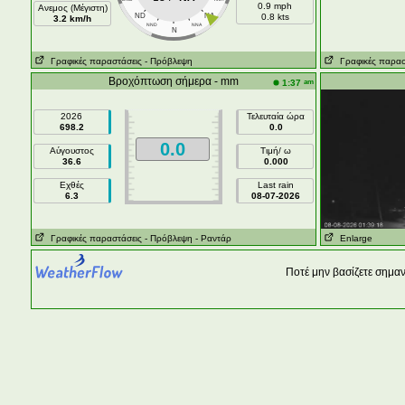
0.9 mph
Ανεμος (Μέγιστη)
ND
NA
0.8 kts
3.2 km/h
NND
NNA
N
Γραφικές παραστάσεις
- Πρόβλεψη
Γραφικές παρασ
Βροχόπτωση σήμερα - mm
am
1:37
2026
Τελευταία ώρα
698.2
0.0
0.0
Αύγουστος
Τιμή/ ω
36.6
0.000
Εχθές
Last rain
6.3
08-07-2026
Γραφικές παραστάσεις
- Πρόβλεψη
- Ραντάρ
Enlarge
Ποτέ μην βασίζετε σημα