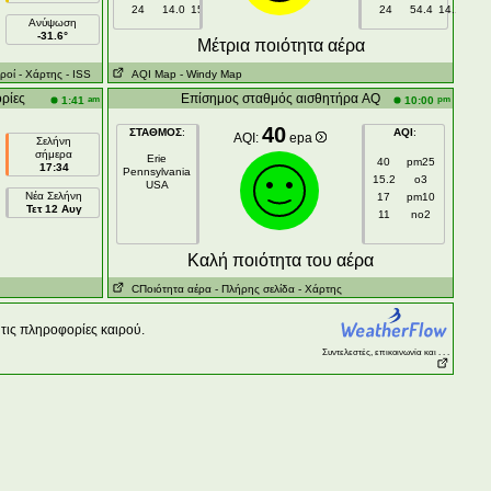
24
14.0
15.1
24
54.4
14.1
Ανύψωση
-31.6°
Μέτρια ποιότητα αέρα
ροί
- Χάρτης
- ISS
AQI Map
- Windy Map
ρίες
Επίσημος σταθμός αισθητήρα AQ
am
pm
1:41
10:00
40
ΣΤΑΘΜΟΣ
:
AQI
:
AQI:
epa
Σελήνη
σήμερα
Erie
40
pm25
17:34
Pennsylvania
15.2
o3
USA
Νέα Σελήνη
17
pm10
Τετ 12 Αυγ
11
no2
Kαλή ποιότητα του αέρα
CΠοιότητα αέρα
- Πλήρης σελίδα
- Χάρτης
τις πληροφορίες καιρού.
Συντελεστές, επικοινωνία και . . .