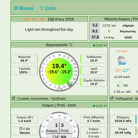
Μενού
Σπίτι
01:41:38
Μέγιστη Ανεμος | Ρι
Σάβ 8 Αυγ 2026
3.2
12:52 am
σήμερα
Light rain throughout the day.
8.2
5
Αύγουστος
37.8
14 Απρ
2026
θερμοκρασία °C
am
1:37
Δευτέρα
10
9
11
Φαρενάιτ
Αισθάνεται
8
12
66.9°
19.4°
7
13
6
19.4°
14
5
15
Υγρασία
υγρό
16°
13°
↓
↑
19.6°
↓
19.2°
4
16
100% ↑
19.0°
3
17
14-28 km/h
2
18
Σημείο δρόσου
1
19
19.4°
0
20
ND
|
-1
21
-2
22
2.29
2
mm
49%
Γραφικές παραστάσεις
- Πρόβλεψη
Καθημερινά
- Ω
Ανεμος | Ριπή - km/h
am
1:37
V
Ανεμος (Μ.)
Ριπή (Μέγιστη)
Ελάχιστη
VVD
VVA
1.4 km/h
VD
VA
4.7 km/h
1018.6 hPa
1
3
DVD
AVA
0 Bft
Ανεμος
Ρεύμα
Ανεμος
Ριπή
D
E
Ηρεμία
1.4 km/h =
30.08 inHg
0.4 m/s
134°
NA
DND
ANA