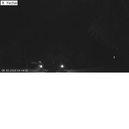
X
Fechar