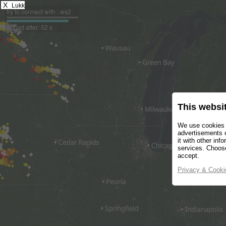
X
Lukk