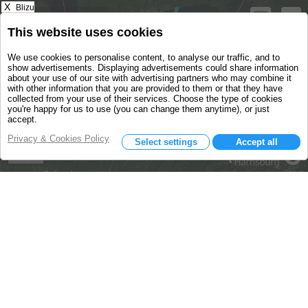
X
Blizu