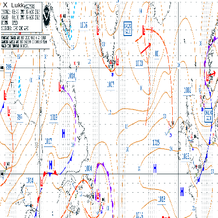
X
Lukk