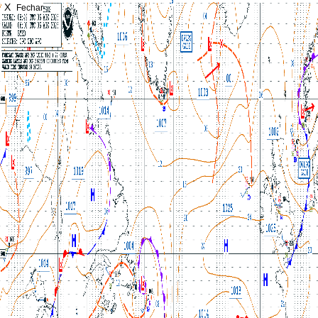
X
Fechar