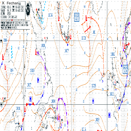
X
Fechar