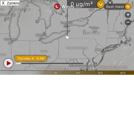
X
Zamknij