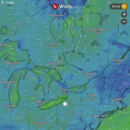
X
Lukk