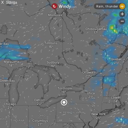
X
Stänga