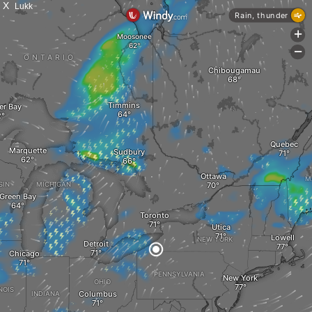
X
Lukk