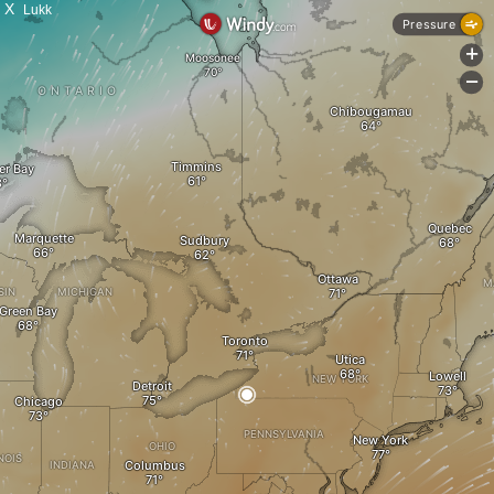
X
Lukk