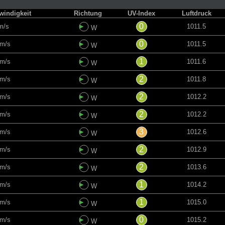
indigkeit
Richtung
UV-Index
Luftdruck
0
m/s
1011.5
W
0
 m/s
1011.5
W
1
 m/s
1011.6
W
2
 m/s
1011.8
W
2
 m/s
1012.2
W
2
 m/s
1012.2
W
3
 m/s
1012.6
W
2
 m/s
1012.9
W
2
 m/s
1013.6
W
1
 m/s
1014.2
W
1
 m/s
1015.0
W
0
 m/s
1015.2
W