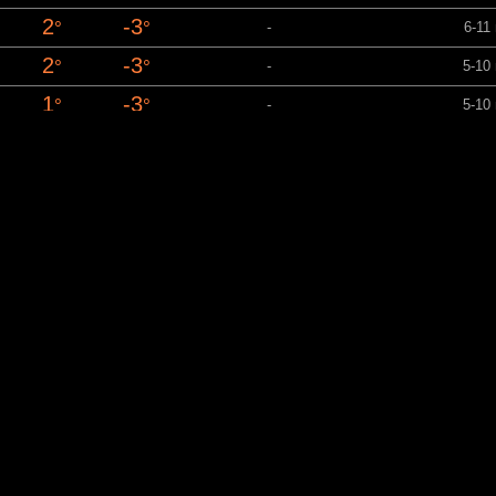
2
-3
°
°
-
6-11
2
-3
°
°
-
5-10
1
-3
°
°
-
5-10
1
-3
°
°
-
5-9 
1
-4
°
°
-
5-9 
1
-4
°
°
-
4-9 
1
-4
°
°
-
4-8 
0
-4
°
°
-
4-8 
0
-4
°
°
-
4-7 
-0
-4
°
°
-
3-7 
-0
-3
°
°
-
3-6 
0
-4
°
°
-
3-6 
0
-3
°
°
-
3-6 