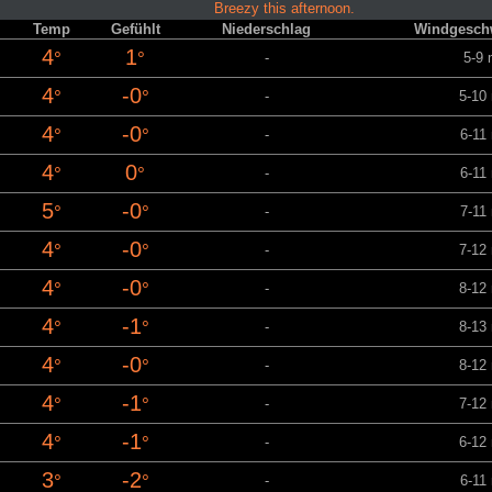
Breezy this afternoon.
Temp
Gefühlt
Niederschlag
Windgeschw
4
1
°
°
-
5-9 
4
-0
°
°
-
5-10
4
-0
°
°
-
6-11
4
0
°
°
-
6-11
5
-0
°
°
-
7-11
4
-0
°
°
-
7-12
4
-0
°
°
-
8-12
4
-1
°
°
-
8-13
4
-0
°
°
-
8-12
4
-1
°
°
-
7-12
4
-1
°
°
-
6-12
3
-2
°
°
-
6-11