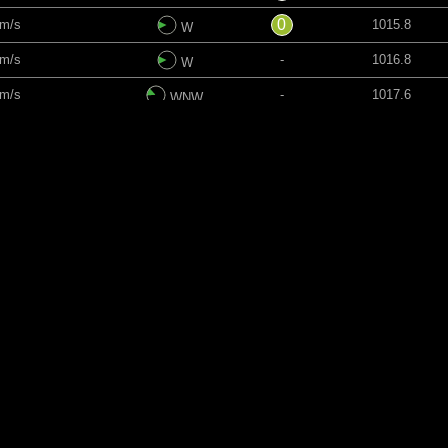
0
 m/s
1015.8
W
 m/s
-
1016.8
W
 m/s
-
1017.6
WNW
m/s
-
1018.0
WNW
m/s
-
1018.6
WNW
m/s
-
1018.7
WNW
m/s
-
1018.5
WNW
m/s
-
1018.9
WNW
m/s
-
1019.0
W
m/s
-
1018.9
W
m/s
-
1018.7
W
m/s
-
1018.8
W
0
m/s
1019.1
W