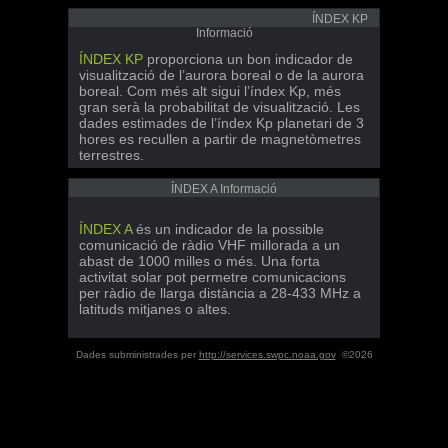
ÍNDEX KP
Informació
ÍNDEX KP
proporciona un bon indicador de
visualització de l’aurora boreal o de la aurora
boreal. Com més alt sigui l’índex Kp, més
gran serà la probabilitat de visualització. Les
dades estimades de l’índex Kp planetari de 3
hores es recullen a partir de magnetòmetres
terrestres.
ÍNDEX A Informació
ÍNDEX A
és un indicador de la possible
comunicació de ràdio VHF millorada a un
abast de 1000 milles o més. Una forta
activitat solar pot permetre comunicacions
per ràdio de llarga distància a 28-433 MHz a
latituds mitjanes o altes.
Dades subministrades per
http://services.swpc.noaa.gov
©2026