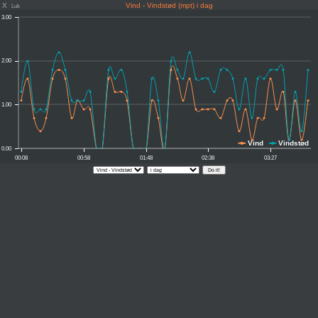
X
Vind - Vindstød (mpt) i dag
Luk