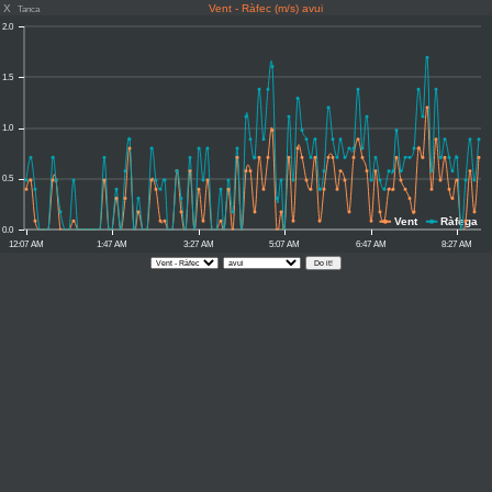
X
Vent - Ràfec (m/s) avui
Tanca