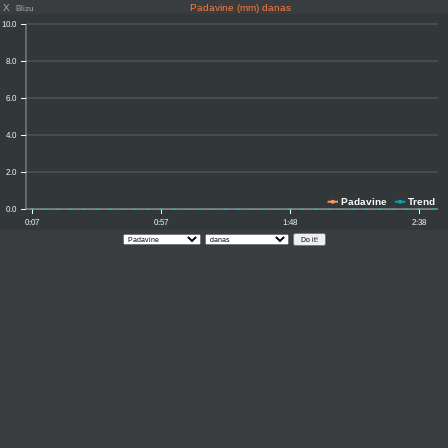
X
Padavine (mm) danas
Blizu