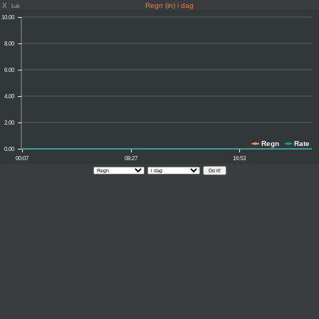
X
Regn (in) i dag
Luk